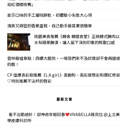
焰紅酒櫻桃鴨」
金莎口味的手工貓咪餅乾，初體驗小失敗大心得
清爽又綿密的香蕉蛋糕，自己動手做其實很簡單
桃園美食推薦《韓舍 韓國食堂》正統韓式醃肉以
水梨蘋果醃漬，讓人留下深刻印象的鮮甜口感
雲林廢墟景點：西螺大戲院，一場我們來不及欣賞卻不會再錯過
的戲！
CP 值爆表彩妝推薦《L.A girl.》高飽和、高彩度唇彩和腮紅修容
♡特別推薦不沾杯的唇彩
最新文章
看不出動過針！卻神奇年輕回春
VIVABELLA薇貝拉 @上立美
學皮膚科診所