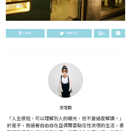
LIKE
TWEET
流氓顆
「人生很短，可以理解別人的眼光，但不要過度解讀。」
於是乎，我過著自由自在且偶爾耍點任性流氓的生活，喜