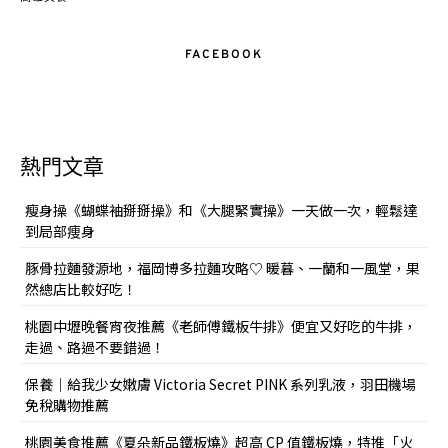
FACEBOOK
熱門文章
瘦身操《蝴蝶袖掰掰操》和《大腿緊實操》一天做一次，輕鬆達
到局部痩身
豚骨拉麵發源地，福岡博多拉麵攻略♡ 暖暮、一蘭和一風堂，果
然總店比較好吃！
桃園中壢晚餐宵夜推薦《老師傅鐵板牛排》便宜又好吃的牛排，
走過、路過不要錯過！
保養｜給我少女嫩膚 Victoria Secret PINK 系列乳液，羽田機場
免稅購物推薦
桃園美食推薦《夏朵新品鐵板燒》超高 CP 值鐵板燒，特推「火