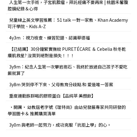
人生第一次手術，子宮肌腺瘤，拜託經痛不要再來 | 桃園禾馨腹
腔鏡紀錄＆心得
兒童線上英文學習推薦： 51 talk 一對一家教、Khan Academy
可汗學院、Kids A-Z
4y3m ：視力檢查、練習犯錯、認識華德福
【已結團】30分鐘緊實撫紋 PURETÉCARE ＆ Cebelia 秋冬乾
癢肌救星? 沒買到絕對是損失！！！
3y9m：紀念人生第一次攀岩抱石、我終於放過自己孩子不愛吃
飯就算了
3y8m 哭到停不下來、父母教育分歧點 和 愛是唯一答案
重度運動族群喝的膠原蛋白【品純萃 美顏飲】
•開團• 幼教屆老字號《理特尚》由幼兒發展專家共同研發的
學習圖卡＆ 推薦購買清單
3y0m 與老師一起努力，成功克服「抗拒上學」的心。