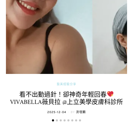
醫美經驗分享
看不出動過針！卻神奇年輕回春
VIVABELLA薇貝拉 @上立美學皮膚科診所
POSTED
2025-12-04
BY
流氓顆
ON