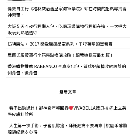
倫敦自由行《格林威治舊皇家海軍學院》站在時間的起點尋找雷
神索爾…
大阪 5 天 4 夜行程懶人包，吃喝玩樂購物行程都在這，一次把大
阪玩到熟透透♡
彷彿魔法。 2017 戀愛魔鏡星空系列，千呼萬喚的黑唇膏
屈臣氏蛋黃哥行李箱集點換購攻略！跟我這樣買最划算！
香港購物推薦 RABEANCO 全真皮包包，質感好超棒收納設計的
側背包、後背包
最新文章
看不出動過針！卻神奇年輕回春
VIVABELLA薇貝拉 @上立美
學皮膚科診所
人生第一次手術，子宮肌腺瘤，拜託經痛不要再來 | 桃園禾馨腹
腔鏡紀錄＆心得