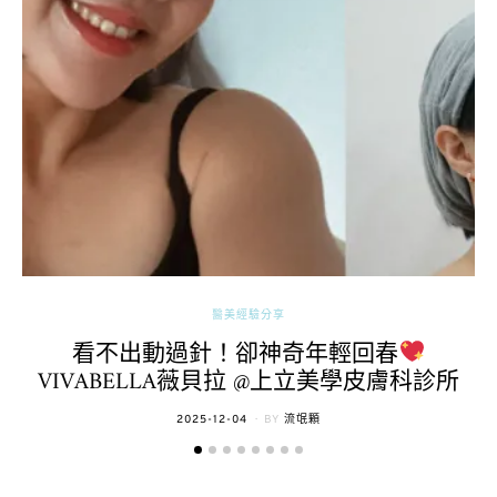
醫美經驗分享
看不出動過針！卻神奇年輕回春
VIVABELLA薇貝拉 @上立美學皮膚科診所
POSTED
2025-12-04
BY
流氓顆
ON