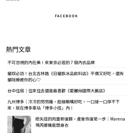
FACEBOOK
熱門文章
不可忽視的內在美！來東京必逛的 7 個內衣品牌
貓奴必訪！台北吉林路《日貓族冰品飲料店》平價又好吃，還有
貓咪療癒你的心♡
台中住宿｜住來住去還是最喜歡《愛麗絲國際大飯店》
九州博多｜冷冷的努努雞，超級唰嘴好吃，一口接一口停不下
來，就在博多車站「博多小徑」內！
把失控的肉重新復歸，產後恢復第一步：Marena
瑪芮娜機能塑身衣