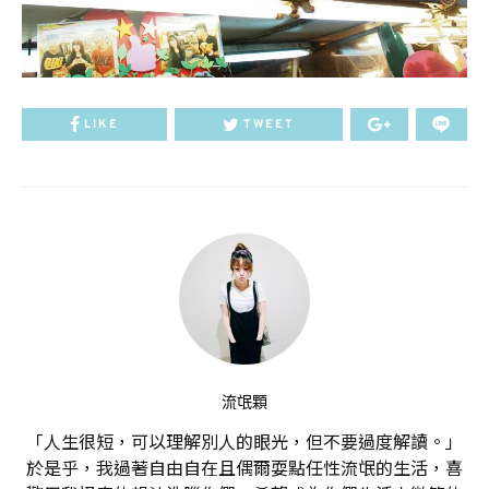
LIKE
TWEET
流氓顆
「人生很短，可以理解別人的眼光，但不要過度解讀。」
於是乎，我過著自由自在且偶爾耍點任性流氓的生活，喜