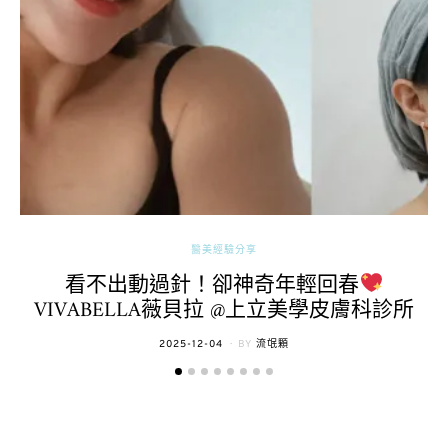
醫美經驗分享
看不出動過針！卻神奇年輕回春
VIVABELLA薇貝拉 @上立美學皮膚科診所
POSTED
2025-12-04
BY
流氓顆
ON