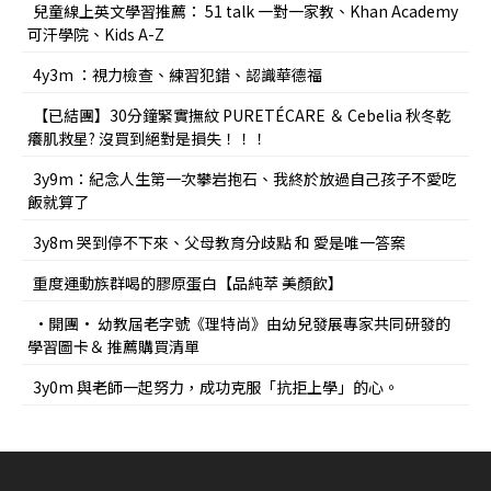
兒童線上英文學習推薦： 51 talk 一對一家教、Khan Academy
可汗學院、Kids A-Z
4y3m ：視力檢查、練習犯錯、認識華德福
【已結團】30分鐘緊實撫紋 PURETÉCARE ＆ Cebelia 秋冬乾
癢肌救星? 沒買到絕對是損失！！！
3y9m：紀念人生第一次攀岩抱石、我終於放過自己孩子不愛吃
飯就算了
3y8m 哭到停不下來、父母教育分歧點 和 愛是唯一答案
重度運動族群喝的膠原蛋白【品純萃 美顏飲】
•開團• 幼教屆老字號《理特尚》由幼兒發展專家共同研發的
學習圖卡＆ 推薦購買清單
3y0m 與老師一起努力，成功克服「抗拒上學」的心。