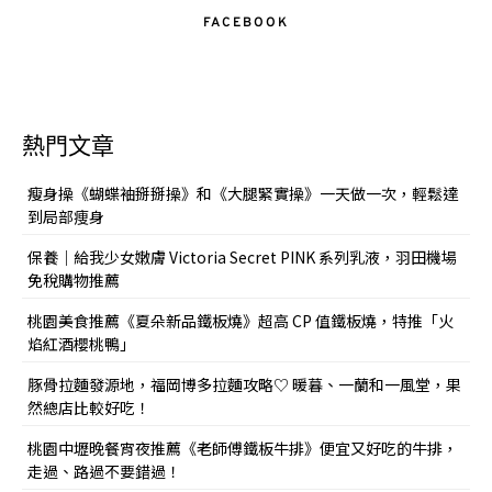
FACEBOOK
熱門文章
瘦身操《蝴蝶袖掰掰操》和《大腿緊實操》一天做一次，輕鬆達
到局部痩身
保養｜給我少女嫩膚 Victoria Secret PINK 系列乳液，羽田機場
免稅購物推薦
桃園美食推薦《夏朵新品鐵板燒》超高 CP 值鐵板燒，特推「火
焰紅酒櫻桃鴨」
豚骨拉麵發源地，福岡博多拉麵攻略♡ 暖暮、一蘭和一風堂，果
然總店比較好吃！
桃園中壢晚餐宵夜推薦《老師傅鐵板牛排》便宜又好吃的牛排，
走過、路過不要錯過！