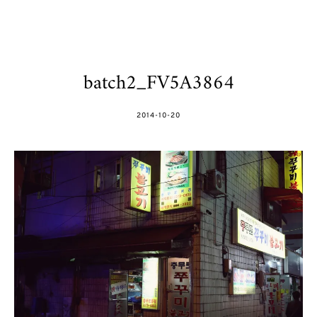
batch2_FV5A3864
POSTED
2014-10-20
ON