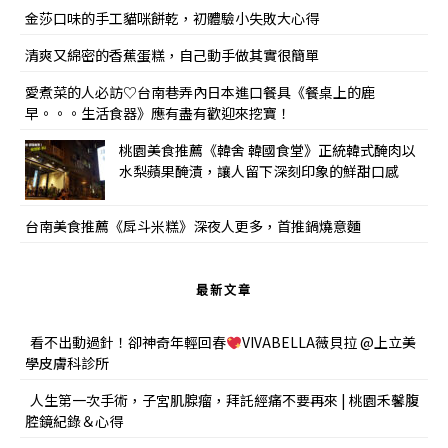
金莎口味的手工貓咪餅乾，初體驗小失敗大心得
清爽又綿密的香蕉蛋糕，自己動手做其實很簡單
愛煮菜的人必訪♡台南巷弄內日本進口餐具《餐桌上的鹿
早。。。生活食器》應有盡有歡迎來挖寶！
桃園美食推薦《韓舍 韓國食堂》正統韓式醃肉以
水梨蘋果醃漬，讓人留下深刻印象的鮮甜口感
台南美食推薦《戽斗米糕》深夜人更多，首推鍋燒意麵
最新文章
看不出動過針！卻神奇年輕回春
VIVABELLA薇貝拉 @上立美
學皮膚科診所
人生第一次手術，子宮肌腺瘤，拜託經痛不要再來 | 桃園禾馨腹
腔鏡紀錄＆心得