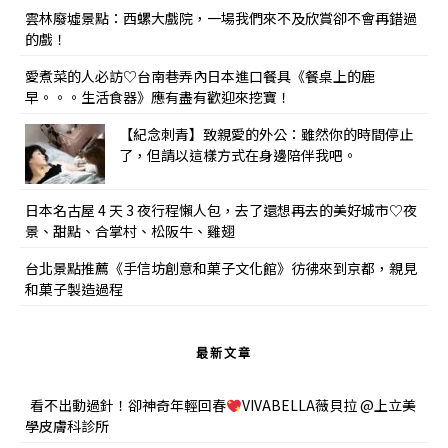
雲林廢墟景點：西螺大戲院，一場我們來不及欣賞卻不會再錯過
的戲！
愛煮菜的人必訪♡台南巷弄內日本進口餐具《餐桌上的鹿
早。。。生活食器》應有盡有歡迎來挖寶！
【紀念刺青】致親愛的外公：雖然你的時間停止
了，但請以這樣方式在身邊陪伴我吧。
日本名古屋 4 天 3 夜行程懶人包，去了還想再去的美好城市♡夜
景、甜點、合掌村、松阪牛、雞翅
台北景點推薦《手信坊創意和菓子文化館》彷彿來到京都，親見
和菓子製造過程
最新文章
看不出動過針！卻神奇年輕回春
VIVABELLA薇貝拉 @上立美
學皮膚科診所