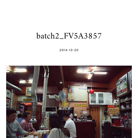
batch2_FV5A3857
POSTED
2014-10-20
ON