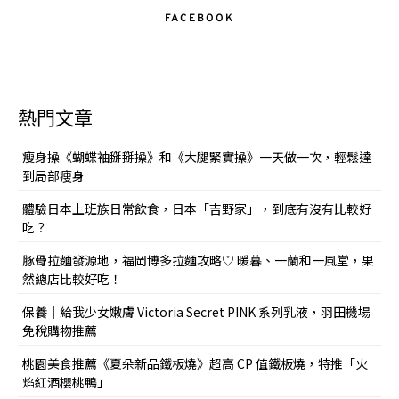
FACEBOOK
熱門文章
瘦身操《蝴蝶袖掰掰操》和《大腿緊實操》一天做一次，輕鬆達
到局部痩身
體驗日本上班族日常飲食，日本「吉野家」，到底有沒有比較好
吃？
豚骨拉麵發源地，福岡博多拉麵攻略♡ 暖暮、一蘭和一風堂，果
然總店比較好吃！
保養｜給我少女嫩膚 Victoria Secret PINK 系列乳液，羽田機場
免稅購物推薦
桃園美食推薦《夏朵新品鐵板燒》超高 CP 值鐵板燒，特推「火
焰紅酒櫻桃鴨」