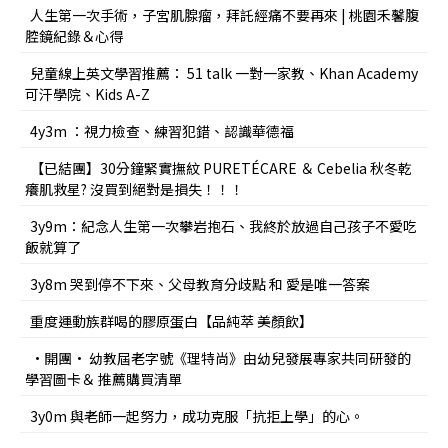
人生第一次手術，子宮肌腺瘤，拜託經痛不要再來 | 桃園禾馨腹
腔鏡紀錄＆心得
兒童線上英文學習推薦： 51 talk 一對一家教、Khan Academy
可汗學院、Kids A-Z
4y3m ：視力檢查、練習犯錯、認識華德福
【已結團】30分鐘緊實撫紋 PURETÉCARE ＆ Cebelia 秋冬乾
癢肌救星? 沒買到絕對是損失！！！
3y9m：紀念人生第一次攀岩抱石、我終於放過自己孩子不愛吃
飯就算了
3y8m 哭到停不下來、父母教育分歧點 和 愛是唯一答案
重度運動族群喝的膠原蛋白【品純萃 美顏飲】
•開團• 幼教屆老字號《理特尚》由幼兒發展專家共同研發的
學習圖卡＆ 推薦購買清單
3y0m 與老師一起努力，成功克服「抗拒上學」的心。