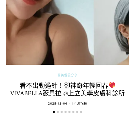
醫美經驗分享
看不出動過針！卻神奇年輕回春
VIVABELLA薇貝拉 @上立美學皮膚科診所
POSTED
2025-12-04
BY
流氓顆
ON