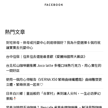
FACEBOOK
熱門文章
到宅保母、保母或托嬰中心到底哪個好？我為什麼選擇 6 個月就
讓寶寶去托嬰中心
台中住宿｜住來住去還是最喜歡《愛麗絲國際大飯店》
台北松山咖啡廳推薦 Joco latte 多種口味熱巧克力，用心實在的
一間好店
使用一個月心得報告《VERNA X50 緊緻曲線纖體霜》曲線雕塑更
立體，緊緻保濕一起來♡
日本白川鄉｜童話般的「合掌村」美到讓人尖叫，一生必訪夢幻
景點
早晨沒時間手沖咖啡？ Nescafe 雀巢金牌咖啡機 ，解決我對咖啡