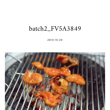
batch2_FV5A3849
POSTED
2014-10-20
ON