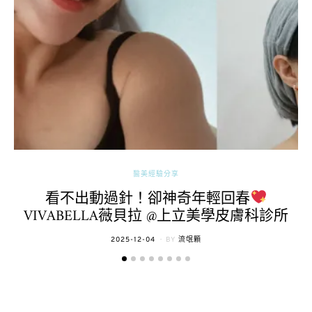
醫美經驗分享
看不出動過針！卻神奇年輕回春
VIVABELLA薇貝拉 @上立美學皮膚科診所
POSTED
2025-12-04
BY
流氓顆
ON