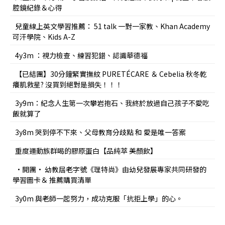
腔鏡紀錄＆心得
兒童線上英文學習推薦： 51 talk 一對一家教、Khan Academy
可汗學院、Kids A-Z
4y3m ：視力檢查、練習犯錯、認識華德福
【已結團】30分鐘緊實撫紋 PURETÉCARE ＆ Cebelia 秋冬乾
癢肌救星? 沒買到絕對是損失！！！
3y9m：紀念人生第一次攀岩抱石、我終於放過自己孩子不愛吃
飯就算了
3y8m 哭到停不下來、父母教育分歧點 和 愛是唯一答案
重度運動族群喝的膠原蛋白【品純萃 美顏飲】
•開團• 幼教屆老字號《理特尚》由幼兒發展專家共同研發的
學習圖卡＆ 推薦購買清單
3y0m 與老師一起努力，成功克服「抗拒上學」的心。