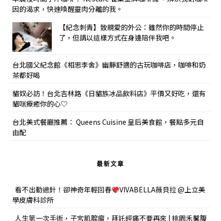
因的渴求，快速喚醒靈肉分離的我。
【紀念刺青】致親愛的外公：雖然你的時間停止
了，但請以這樣方式在身邊陪伴我吧。
台北國父紀念館《相思李舍》幽靜舒適的古玩咖啡店，咖啡和奶
茶都好喝
貓奴必訪！台北吉林路《日貓族冰品飲料店》平價又好吃，還有
貓咪療癒你的心♡
台北美式餐廳推薦： Queens Cuisine 皇后美食館，餐點多元自
由配
最新文章
看不出動過針！卻神奇年輕回春
VIVABELLA薇貝拉 @上立美
學皮膚科診所
人生第一次手術，子宮肌腺瘤，拜託經痛不要再來 | 桃園禾馨腹