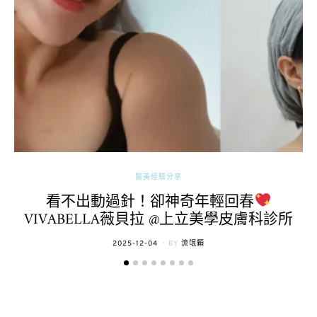
醫美經驗分享
看不出動過針！卻神奇年輕回春
VIVABELLA薇貝拉 @上立美學皮膚科診所
POSTED
2025-12-04
BY
流氓顆
ON