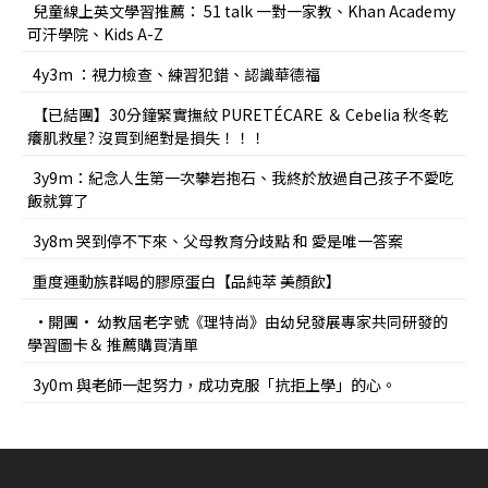
兒童線上英文學習推薦： 51 talk 一對一家教、Khan Academy
可汗學院、Kids A-Z
4y3m ：視力檢查、練習犯錯、認識華德福
【已結團】30分鐘緊實撫紋 PURETÉCARE ＆ Cebelia 秋冬乾
癢肌救星? 沒買到絕對是損失！！！
3y9m：紀念人生第一次攀岩抱石、我終於放過自己孩子不愛吃
飯就算了
3y8m 哭到停不下來、父母教育分歧點 和 愛是唯一答案
重度運動族群喝的膠原蛋白【品純萃 美顏飲】
•開團• 幼教屆老字號《理特尚》由幼兒發展專家共同研發的
學習圖卡＆ 推薦購買清單
3y0m 與老師一起努力，成功克服「抗拒上學」的心。