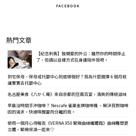
FACEBOOK
熱門文章
【紀念刺青】致親愛的外公：雖然你的時間停止
了，但請以這樣方式在身邊陪伴我吧。
到宅保母、保母或托嬰中心到底哪個好？我為什麼選擇 6 個月就
讓寶寶去托嬰中心
名古屋美食《八かく庵》來自京都的豆腐百宴，清爽的傳統滋味
早晨沒時間手沖咖啡？ Nescafe 雀巢金牌咖啡機 ，解決我對咖啡
因的渴求，快速喚醒靈肉分離的我。
使用一個月心得報告《VERNA X50 緊緻曲線纖體霜》曲線雕塑更
立體，緊緻保濕一起來♡