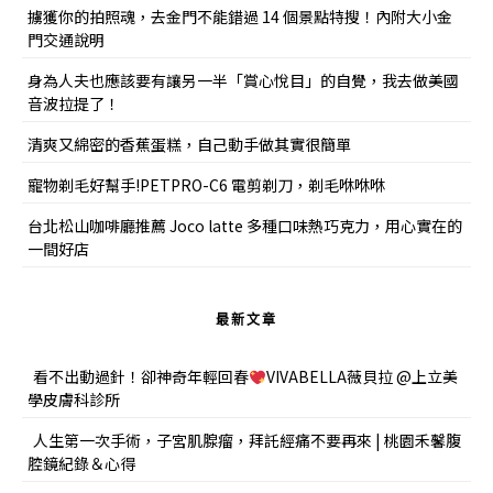
擄獲你的拍照魂，去金門不能錯過 14 個景點特搜！內附大小金
門交通說明
身為人夫也應該要有讓另一半「賞心悅目」的自覺，我去做美國
音波拉提了！
清爽又綿密的香蕉蛋糕，自己動手做其實很簡單
寵物剃毛好幫手!PETPRO-C6 電剪剃刀，剃毛咻咻咻
台北松山咖啡廳推薦 Joco latte 多種口味熱巧克力，用心實在的
一間好店
最新文章
看不出動過針！卻神奇年輕回春
VIVABELLA薇貝拉 @上立美
學皮膚科診所
人生第一次手術，子宮肌腺瘤，拜託經痛不要再來 | 桃園禾馨腹
腔鏡紀錄＆心得