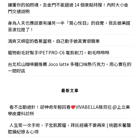
擄獲你的拍照魂，去金門不能錯過 14 個景點特搜！內附大小金
門交通說明
身為人夫也應該要有讓另一半「賞心悅目」的自覺，我去做美國
音波拉提了！
清爽又綿密的香蕉蛋糕，自己動手做其實很簡單
寵物剃毛好幫手!PETPRO-C6 電剪剃刀，剃毛咻咻咻
台北松山咖啡廳推薦 Joco latte 多種口味熱巧克力，用心實在的
一間好店
最新文章
看不出動過針！卻神奇年輕回春
VIVABELLA薇貝拉 @上立美
學皮膚科診所
人生第一次手術，子宮肌腺瘤，拜託經痛不要再來 | 桃園禾馨腹
腔鏡紀錄＆心得