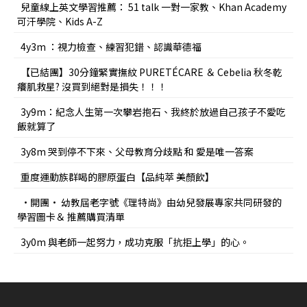
兒童線上英文學習推薦： 51 talk 一對一家教、Khan Academy
可汗學院、Kids A-Z
4y3m ：視力檢查、練習犯錯、認識華德福
【已結團】30分鐘緊實撫紋 PURETÉCARE ＆ Cebelia 秋冬乾
癢肌救星? 沒買到絕對是損失！！！
3y9m：紀念人生第一次攀岩抱石、我終於放過自己孩子不愛吃
飯就算了
3y8m 哭到停不下來、父母教育分歧點 和 愛是唯一答案
重度運動族群喝的膠原蛋白【品純萃 美顏飲】
•開團• 幼教屆老字號《理特尚》由幼兒發展專家共同研發的
學習圖卡＆ 推薦購買清單
3y0m 與老師一起努力，成功克服「抗拒上學」的心。