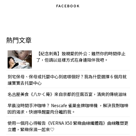
FACEBOOK
熱門文章
【紀念刺青】致親愛的外公：雖然你的時間停止
了，但請以這樣方式在身邊陪伴我吧。
到宅保母、保母或托嬰中心到底哪個好？我為什麼選擇 6 個月就
讓寶寶去托嬰中心
名古屋美食《八かく庵》來自京都的豆腐百宴，清爽的傳統滋味
早晨沒時間手沖咖啡？ Nescafe 雀巢金牌咖啡機 ，解決我對咖啡
因的渴求，快速喚醒靈肉分離的我。
使用一個月心得報告《VERNA X50 緊緻曲線纖體霜》曲線雕塑更
立體，緊緻保濕一起來♡