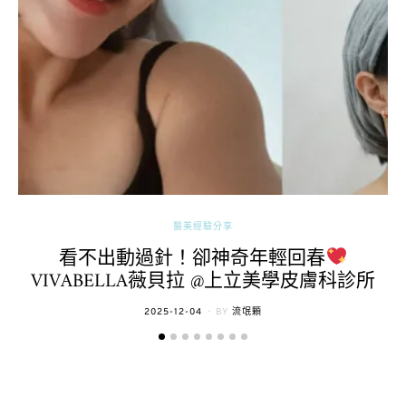
醫美經驗分享
看不出動過針！卻神奇年輕回春
VIVABELLA薇貝拉 @上立美學皮膚科診所
POSTED
2025-12-04
BY
流氓顆
ON