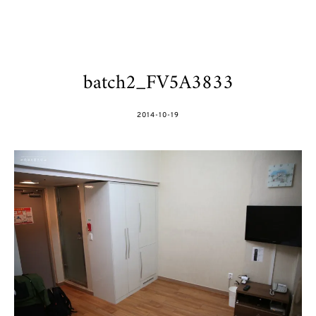
batch2_FV5A3833
POSTED
2014-10-19
ON