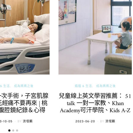
& 生活
成為媽媽之後
婚姻 & 生活
成為媽媽之後
一次手術，子宮肌腺
兒童線上英文學習推薦： 51
經痛不要再來 | 桃
talk 一對一家教、Khan
腹腔鏡紀錄＆心得
Academy可汗學院、Kids A-Z
TED
POSTED
3-10-05
BY
流氓顆
2023-06-20
BY
流氓顆
ON