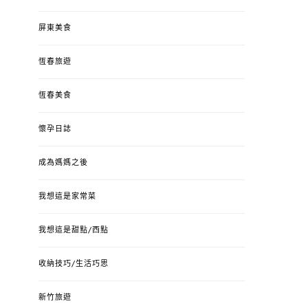
屏東美食
恆春旅遊
恆春美食
懷孕日誌
成為媽媽之後
我想這是家常菜
我想這是甜點/西點
收納技巧/生活巧思
新竹旅遊