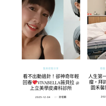
醫美經驗分享
婚姻 
看不出動過針！卻神奇年輕
人生第
瘤，拜託
回春
VIVABELLA薇貝拉 @
園禾馨
上立美學皮膚科診所
POS
202
POSTED
2025-12-04
BY
流氓顆
ON
ON