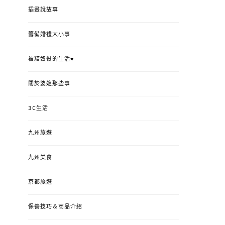
插畫說故事
籌備婚禮大小事
被貓奴役的生活♥
關於婆媳那些事
3C生活
九州旅遊
九州美食
京都旅遊
保養技巧＆商品介紹