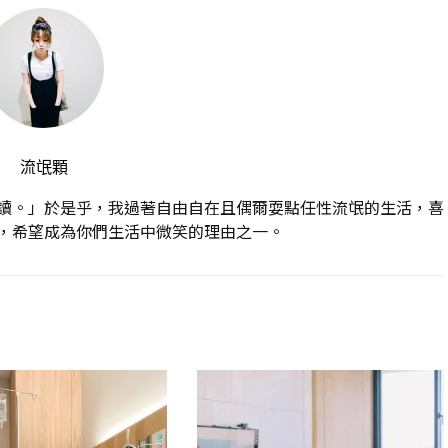
流氓顆
讀。」於是乎，我過著自由自在且偶爾耍點任性流氓的生活，喜
，希望成為你們生活中微笑的理由之一。