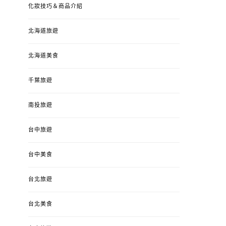
化妝技巧＆商品介紹
北海道旅遊
北海道美食
千葉旅遊
南投旅遊
台中旅遊
婚姻 & 生活
成為媽媽之後
婚姻 & 生活
成
台中美食
4y3m ：視力檢查、練習犯
【已結團】30
錯、認識華德福
PURETÉCARE ＆ 
台北旅遊
冬乾癢肌救星?
POSTED
2023-04-12
BY
流氓顆
是損失！
ON
台北美食
POSTED
2022-12-05
B
ON