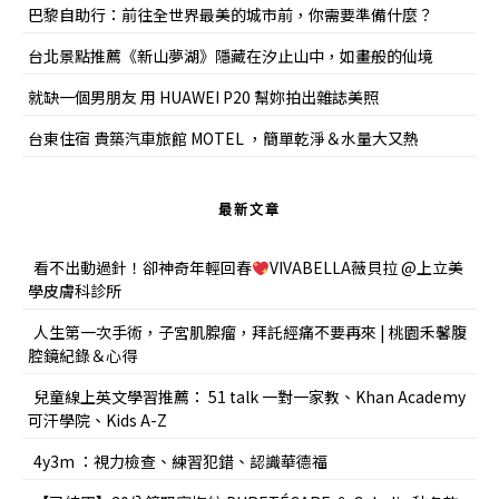
巴黎自助行：前往全世界最美的城市前，你需要準備什麼？
台北景點推薦《新山夢湖》隱藏在汐止山中，如畫般的仙境
就缺一個男朋友 用 HUAWEI P20 幫妳拍出雜誌美照
台東住宿 貴築汽車旅館 MOTEL ，簡單乾淨＆水量大又熱
最新文章
看不出動過針！卻神奇年輕回春
VIVABELLA薇貝拉 @上立美
學皮膚科診所
人生第一次手術，子宮肌腺瘤，拜託經痛不要再來 | 桃園禾馨腹
腔鏡紀錄＆心得
兒童線上英文學習推薦： 51 talk 一對一家教、Khan Academy
可汗學院、Kids A-Z
4y3m ：視力檢查、練習犯錯、認識華德福