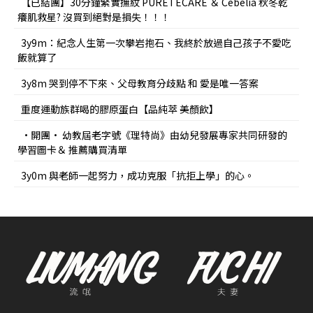
【已結團】30分鐘緊實撫紋 PURETÉCARE ＆ Cebelia 秋冬乾
癢肌救星? 沒買到絕對是損失！！！
3y9m：紀念人生第一次攀岩抱石、我終於放過自己孩子不愛吃
飯就算了
3y8m 哭到停不下來、父母教育分歧點 和 愛是唯一答案
重度運動族群喝的膠原蛋白【品純萃 美顏飲】
•開團• 幼教屆老字號《理特尚》由幼兒發展專家共同研發的
學習圖卡＆ 推薦購買清單
3y0m 與老師一起努力，成功克服「抗拒上學」的心。