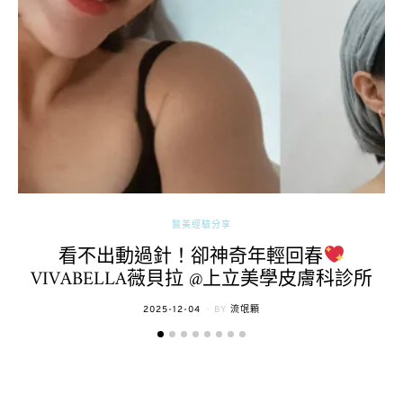
醫美經驗分享
看不出動過針！卻神奇年輕回春
VIVABELLA薇貝拉 @上立美學皮膚科診所
POSTED
2025-12-04
BY
流氓顆
ON