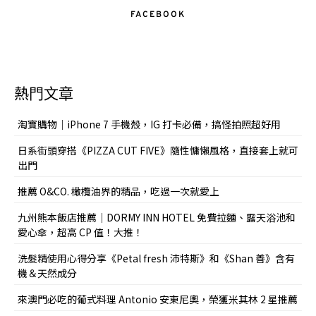
FACEBOOK
熱門文章
淘寶購物｜iPhone 7 手機殼，IG 打卡必備，搞怪拍照超好用
日系街頭穿搭《PIZZA CUT FIVE》隨性慵懶風格，直接套上就可
出門
推薦 O&CO. 橄欖油界的精品，吃過一次就愛上
九州熊本飯店推薦｜DORMY INN HOTEL 免費拉麵、露天浴池和
愛心傘，超高 CP 值！大推！
洗髮精使用心得分享《Petal fresh 沛特斯》和《Shan 善》含有
機＆天然成分
來澳門必吃的葡式料理 Antonio 安東尼奧，榮獲米其林 2 星推薦