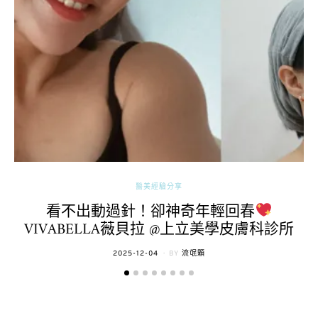
醫美經驗分享
看不出動過針！卻神奇年輕回春
VIVABELLA薇貝拉 @上立美學皮膚科診所
POSTED
2025-12-04
BY
流氓顆
ON