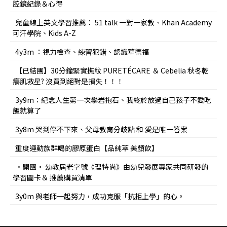
腔鏡紀錄＆心得
兒童線上英文學習推薦： 51 talk 一對一家教、Khan Academy
可汗學院、Kids A-Z
4y3m ：視力檢查、練習犯錯、認識華德福
【已結團】30分鐘緊實撫紋 PURETÉCARE ＆ Cebelia 秋冬乾
癢肌救星? 沒買到絕對是損失！！！
3y9m：紀念人生第一次攀岩抱石、我終於放過自己孩子不愛吃
飯就算了
3y8m 哭到停不下來、父母教育分歧點 和 愛是唯一答案
重度運動族群喝的膠原蛋白【品純萃 美顏飲】
•開團• 幼教屆老字號《理特尚》由幼兒發展專家共同研發的
學習圖卡＆ 推薦購買清單
3y0m 與老師一起努力，成功克服「抗拒上學」的心。