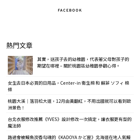
FACEBOOK
熱門文章
其實，送孩子去的幼稚園，代表著父母對孩子的
期望在哪裡 – 關於桃園區幼稚園參觀心得。
女生去日本必買的日用品，Center-in 衛生棉 和 蘇菲 ソフィ 棉
條
桃園大溪｜落羽松大道，12月由黃翻紅，不用出國就可以看到歐
洲景色！
台北衣服修改推薦《YVES》設計修改一次搞定，讓衣服更有型的
魔法師
路過會被鰻魚炭香勾魂的《KADOYA かど屋》北海道在地人氣鰻