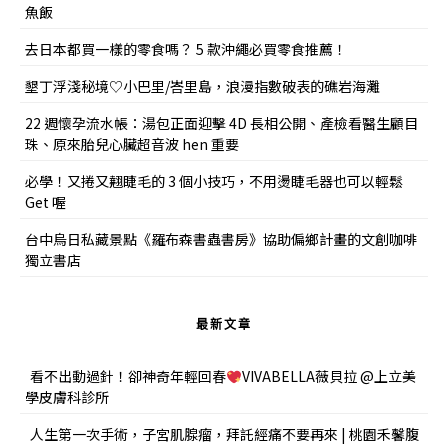
魚飯
去日本都買一樣的零食嗎？ 5 款沖繩必買零食推薦！
墾丁浮淺秘境♡小巴里/峇里島，浪漫指數破表的礁岩海灘
22 週懷孕流水帳：湯包正面迎擊 4D 長相公開、產檢看醫生顧目
珠、原來胎兒心臟超音波 hen 重要
必學！又捲又翹睫毛的 3 個小技巧，不用燙睫毛器也可以輕鬆
Get 喔
台中烏日私藏景點《羅布森書蟲書房》協助偏鄉計畫的文創咖啡
獨立書店
最新文章
看不出動過針！卻神奇年輕回春
VIVABELLA薇貝拉 @上立美
學皮膚科診所
人生第一次手術，子宮肌腺瘤，拜託經痛不要再來 | 桃園禾馨腹