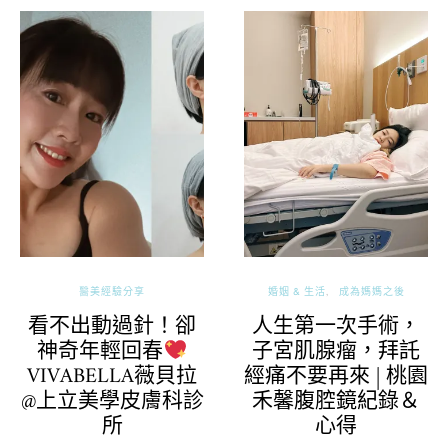
醫美經驗分享
婚姻 & 生活
成為媽媽之後
看不出動過針！卻
人生第一次手術，
子宮肌腺瘤，拜託
神奇年輕回春
經痛不要再來 | 桃園
VIVABELLA薇貝拉
禾馨腹腔鏡紀錄＆
@上立美學皮膚科診
心得
所