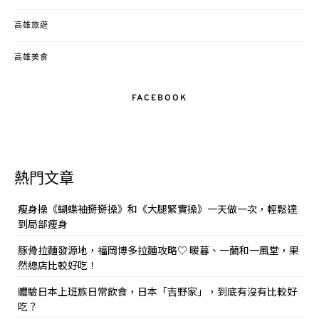
高雄旅遊
高雄美食
FACEBOOK
熱門文章
瘦身操《蝴蝶袖掰掰操》和《大腿緊實操》一天做一次，輕鬆達
到局部痩身
豚骨拉麵發源地，福岡博多拉麵攻略♡ 暖暮、一蘭和一風堂，果
然總店比較好吃！
體驗日本上班族日常飲食，日本「吉野家」，到底有沒有比較好
吃？