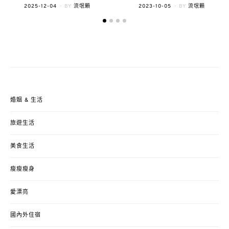
POSTED
POSTED
2023-10-05
BY
流氓顆
2025-12-04
BY
流氓顆
ON
ON
婚姻 & 生活
旅遊生活
美食生活
瘦瘦瘦身
愛漂亮
國內外住宿