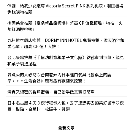
保養｜給我少女嫩膚 Victoria Secret PINK 系列乳液，羽田機場
免稅購物推薦
桃園美食推薦《夏朵新品鐵板燒》超高 CP 值鐵板燒，特推「火
焰紅酒櫻桃鴨」
九州熊本飯店推薦｜DORMY INN HOTEL 免費拉麵、露天浴池和
愛心傘，超高 CP 值！大推！
台北景點推薦《手信坊創意和菓子文化館》彷彿來到京都，親見
和菓子製造過程
愛煮菜的人必訪♡台南巷弄內日本進口餐具《餐桌上的鹿
早。。。生活食器》應有盡有歡迎來挖寶！
清爽又綿密的香蕉蛋糕，自己動手做其實很簡單
日本名古屋 4 天 3 夜行程懶人包，去了還想再去的美好城市♡夜
景、甜點、合掌村、松阪牛、雞翅
最新文章