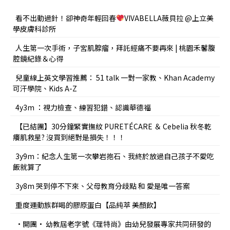
看不出動過針！卻神奇年輕回春
VIVABELLA薇貝拉 @上立美
學皮膚科診所
人生第一次手術，子宮肌腺瘤，拜託經痛不要再來 | 桃園禾馨腹
腔鏡紀錄＆心得
兒童線上英文學習推薦： 51 talk 一對一家教、Khan Academy
可汗學院、Kids A-Z
4y3m ：視力檢查、練習犯錯、認識華德福
【已結團】30分鐘緊實撫紋 PURETÉCARE ＆ Cebelia 秋冬乾
癢肌救星? 沒買到絕對是損失！！！
3y9m：紀念人生第一次攀岩抱石、我終於放過自己孩子不愛吃
飯就算了
3y8m 哭到停不下來、父母教育分歧點 和 愛是唯一答案
重度運動族群喝的膠原蛋白【品純萃 美顏飲】
•開團• 幼教屆老字號《理特尚》由幼兒發展專家共同研發的