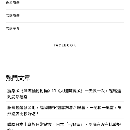
香港旅遊
高雄旅遊
高雄美食
FACEBOOK
熱門文章
瘦身操《蝴蝶袖掰掰操》和《大腿緊實操》一天做一次，輕鬆達
到局部痩身
豚骨拉麵發源地，福岡博多拉麵攻略♡ 暖暮、一蘭和一風堂，果
然總店比較好吃！
體驗日本上班族日常飲食，日本「吉野家」，到底有沒有比較好