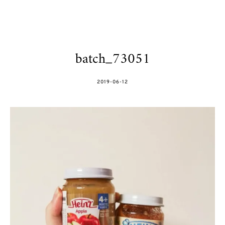
batch_73051
POSTED
2019-06-12
ON