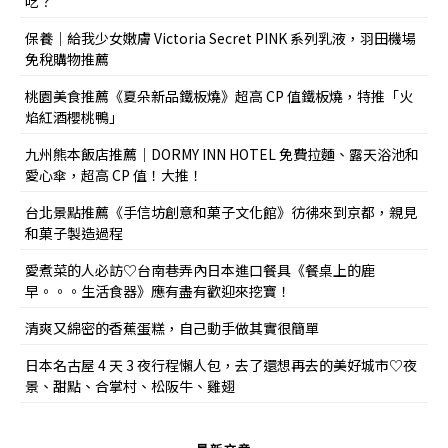
吃？
保養｜給我少女嫩膚 Victoria Secret PINK 系列乳液，羽田機場
免稅購物推薦
桃園美食推薦《夏朵新品鐵板燒》超高 CP 值鐵板燒，特推「火
焰紅酒櫻桃鴨」
九州熊本飯店推薦｜DORMY INN HOTEL 免費拉麵、露天浴池和
愛心傘，超高 CP 值！大推！
台北景點推薦《手信坊創意和菓子文化館》彷彿來到京都，親見
和菓子製造過程
愛煮菜的人必訪♡台南巷弄內日本進口餐具《餐桌上的鹿
早。。。生活食器》應有盡有歡迎來挖寶！
清爽又綿密的香蕉蛋糕，自己動手做其實很簡單
日本名古屋 4 天 3 夜行程懶人包，去了還想再去的美好城市♡夜
景、甜點、合掌村、松阪牛、雞翅