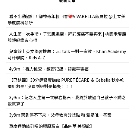
最新文章
看不出動過針！卻神奇年輕回春
VIVABELLA薇貝拉 @上立美
學皮膚科診所
人生第一次手術，子宮肌腺瘤，拜託經痛不要再來 | 桃園禾馨腹
腔鏡紀錄＆心得
兒童線上英文學習推薦： 51 talk 一對一家教、Khan Academy
可汗學院、Kids A-Z
4y3m ：視力檢查、練習犯錯、認識華德福
【已結團】30分鐘緊實撫紋 PURETÉCARE ＆ Cebelia 秋冬乾
癢肌救星? 沒買到絕對是損失！！！
3y9m：紀念人生第一次攀岩抱石、我終於放過自己孩子不愛吃
飯就算了
3y8m 哭到停不下來、父母教育分歧點 和 愛是唯一答案
重度運動族群喝的膠原蛋白【品純萃 美顏飲】