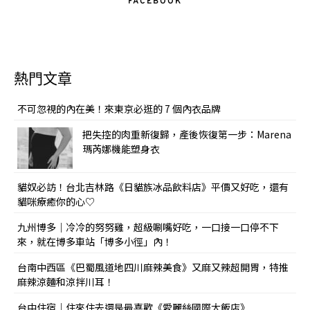
FACEBOOK
熱門文章
不可忽視的內在美！來東京必逛的 7 個內衣品牌
把失控的肉重新復歸，產後恢復第一步：Marena
瑪芮娜機能塑身衣
貓奴必訪！台北吉林路《日貓族冰品飲料店》平價又好吃，還有
貓咪療癒你的心♡
九州博多｜冷冷的努努雞，超級唰嘴好吃，一口接一口停不下
來，就在博多車站「博多小徑」內！
台南中西區《巴蜀風道地四川麻辣美食》又麻又辣超開胃，特推
麻辣涼麵和涼拌川耳！
台中住宿｜住來住去還是最喜歡《愛麗絲國際大飯店》