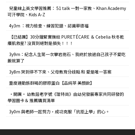
兒童線上英文學習推薦： 51 talk 一對一家教、Khan Academy
可汗學院、Kids A-Z
4y3m ：視力檢查、練習犯錯、認識華德福
【已結團】30分鐘緊實撫紋 PURETÉCARE ＆ Cebelia 秋冬乾
癢肌救星? 沒買到絕對是損失！！！
3y9m：紀念人生第一次攀岩抱石、我終於放過自己孩子不愛吃
飯就算了
3y8m 哭到停不下來、父母教育分歧點 和 愛是唯一答案
重度運動族群喝的膠原蛋白【品純萃 美顏飲】
•開團• 幼教屆老字號《理特尚》由幼兒發展專家共同研發的
學習圖卡＆ 推薦購買清單
3y0m 與老師一起努力，成功克服「抗拒上學」的心。