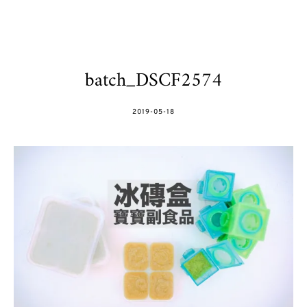
batch_DSCF2574
POSTED
2019-05-18
ON