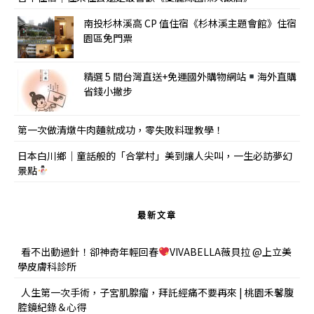
南投杉林溪高 CP 值住宿《杉林溪主題會館》住宿
園區免門票
精選 5 間台灣直送+免運國外購物網站
海外直購
省錢小撇步
第一次做清燉牛肉麵就成功，零失敗料理教學！
日本白川鄉｜童話般的「合掌村」美到讓人尖叫，一生必訪夢幻
景點
最新文章
看不出動過針！卻神奇年輕回春
VIVABELLA薇貝拉 @上立美
學皮膚科診所
人生第一次手術，子宮肌腺瘤，拜託經痛不要再來 | 桃園禾馨腹
腔鏡紀錄＆心得