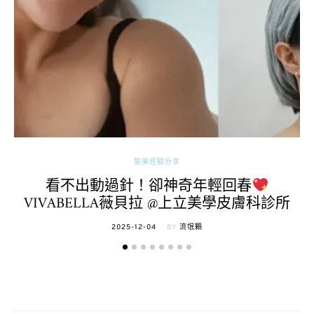
醫美經驗分享
看不出動過針！卻神奇年輕回春
VIVABELLA薇貝拉 @上立美學皮膚科診所
POSTED
2025-12-04
BY
流氓顆
ON