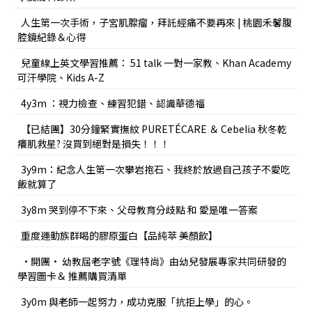
人生第一次手術，子宮肌腺瘤，拜託經痛不要再來 | 桃園禾馨腹
腔鏡紀錄＆心得
兒童線上英文學習推薦： 51 talk 一對一家教、Khan Academy
可汗學院、Kids A-Z
4y3m ：視力檢查、練習犯錯、認識華德福
【已結團】30分鐘緊實撫紋 PURETÉCARE ＆ Cebelia 秋冬乾
癢肌救星? 沒買到絕對是損失！！！
3y9m：紀念人生第一次攀岩抱石、我終於放過自己孩子不愛吃
飯就算了
3y8m 哭到停不下來、父母教育分歧點 和 愛是唯一答案
重度運動族群喝的膠原蛋白【品純萃 美顏飲】
•開團• 幼教屆老字號《理特尚》由幼兒發展專家共同研發的
學習圖卡＆ 推薦購買清單
3y0m 與老師一起努力，成功克服「抗拒上學」的心。