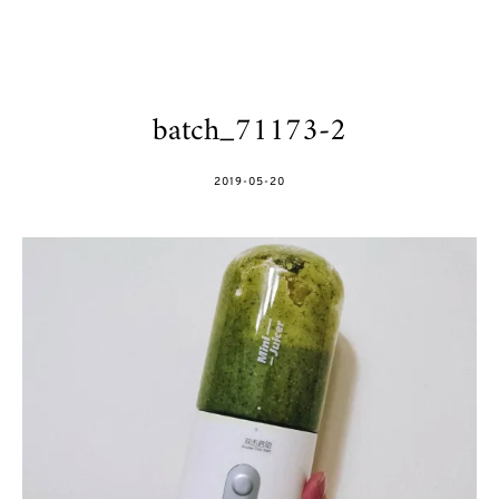
batch_71173-2
POSTED
2019-05-20
ON