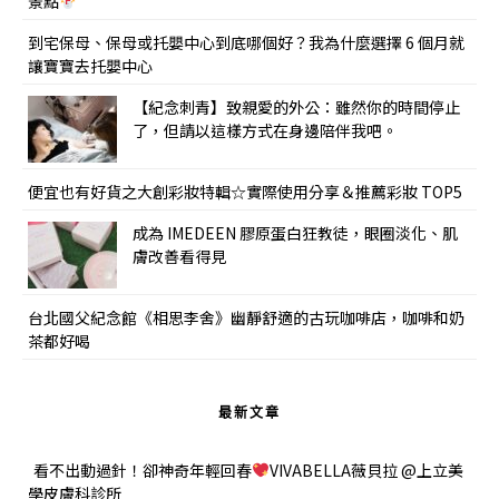
景點
到宅保母、保母或托嬰中心到底哪個好？我為什麼選擇 6 個月就
讓寶寶去托嬰中心
【紀念刺青】致親愛的外公：雖然你的時間停止
了，但請以這樣方式在身邊陪伴我吧。
便宜也有好貨之大創彩妝特輯☆實際使用分享＆推薦彩妝 TOP5
成為 IMEDEEN 膠原蛋白狂教徒，眼圈淡化、肌
膚改善看得見
台北國父紀念館《相思李舍》幽靜舒適的古玩咖啡店，咖啡和奶
茶都好喝
最新文章
看不出動過針！卻神奇年輕回春
VIVABELLA薇貝拉 @上立美
學皮膚科診所