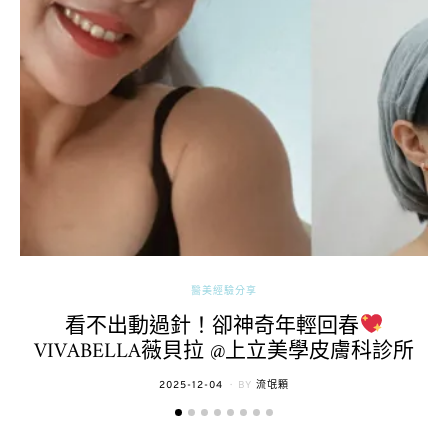
醫美經驗分享
看不出動過針！卻神奇年輕回春
VIVABELLA薇貝拉 @上立美學皮膚科診所
POSTED
2025-12-04
BY
流氓顆
ON