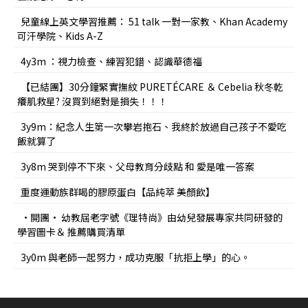
兒童線上英文學習推薦： 51 talk 一對一家教、Khan Academy
可汗學院、Kids A-Z
4y3m ：視力檢查、練習犯錯、認識華德福
【已結團】30分鐘緊實撫紋 PURETÉCARE ＆ Cebelia 秋冬乾
癢肌救星? 沒買到絕對是損失！！！
3y9m：紀念人生第一次攀岩抱石、我終於放過自己孩子不愛吃
飯就算了
3y8m 哭到停不下來、父母教育分歧點 和 愛是唯一答案
重度運動族群喝的膠原蛋白【品純萃 美顏飲】
•開團• 幼教屆老字號《理特尚》由幼兒發展專家共同研發的
學習圖卡＆ 推薦購買清單
3y0m 與老師一起努力，成功克服「抗拒上學」的心。