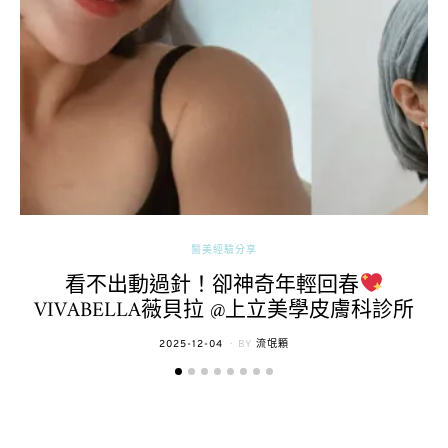
醫美經驗分享
看不出動過針！卻神奇年輕回春
VIVABELLA薇貝拉 @上立美學皮膚科診所
POSTED
2025-12-04
BY
流氓顆
ON