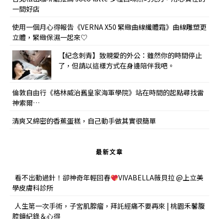
一間好店
使用一個月心得報告《VERNA X50 緊緻曲線纖體霜》曲線雕塑更
立體，緊緻保濕一起來♡
【紀念刺青】致親愛的外公：雖然你的時間停止
了，但請以這樣方式在身邊陪伴我吧。
倫敦自由行《格林威治舊皇家海軍學院》站在時間的起點尋找雷
神索爾…
清爽又綿密的香蕉蛋糕，自己動手做其實很簡單
最新文章
看不出動過針！卻神奇年輕回春
VIVABELLA薇貝拉 @上立美
學皮膚科診所
人生第一次手術，子宮肌腺瘤，拜託經痛不要再來 | 桃園禾馨腹
腔鏡紀錄＆心得