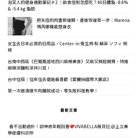
泡芙人的健身運動筆記＃2 ｜飲食控制怎麼吃？40日體脂 -8.6%
& -5.4 kg 脂肪
把失控的肉重新復歸，產後恢復第一步：Marena
瑪芮娜機能塑身衣
女生去日本必買的日用品，Center-in 衛生棉 和 蘇菲 ソフィ 棉
條
台南中西區《巴蜀風道地四川麻辣美食》又麻又辣超開胃，特推
麻辣涼麵和涼拌川耳！
台中住宿｜住來住去還是最喜歡《愛麗絲國際大飯店》
第一次做清燉牛肉麵就成功，零失敗料理教學！
最新文章
看不出動過針！卻神奇年輕回春
VIVABELLA薇貝拉 @上立美
學皮膚科診所