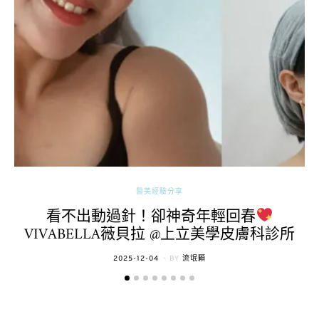
醫美經驗分享
看不出動過針！卻神奇年輕回春
VIVABELLA薇貝拉 @上立美學皮膚科診所
POSTED
2025-12-04
BY
流氓顆
ON