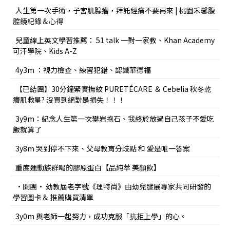
人生第一次手術，子宮肌腺瘤，拜託經痛不要再來 | 桃園禾馨腹
腔鏡紀錄＆心得
兒童線上英文學習推薦： 51 talk 一對一家教、Khan Academy
可汗學院、Kids A-Z
4y3m ：視力檢查、練習犯錯、認識華德福
【已結團】30分鐘緊實撫紋 PURETÉCARE ＆ Cebelia 秋冬乾
癢肌救星? 沒買到絕對是損失！！！
3y9m：紀念人生第一次攀岩抱石、我終於放過自己孩子不愛吃
飯就算了
3y8m 哭到停不下來、父母教育分歧點 和 愛是唯一答案
重度運動族群喝的膠原蛋白【品純萃 美顏飲】
•開團• 幼教屆老字號《理特尚》由幼兒發展專家共同研發的
學習圖卡＆ 推薦購買清單
3y0m 與老師一起努力，成功克服「抗拒上學」的心。