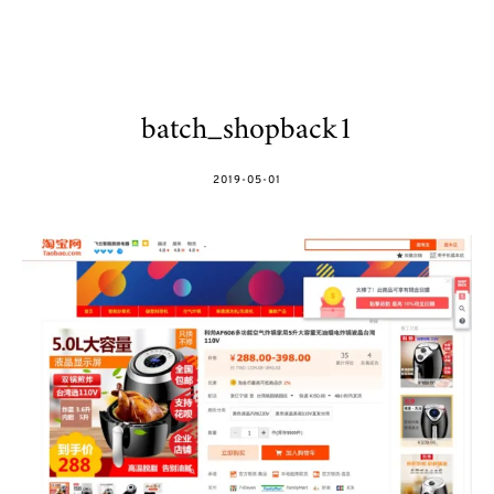
batch_shopback1
POSTED
2019-05-01
ON