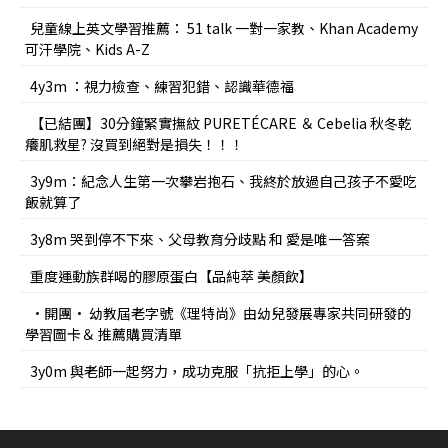
兒童線上英文學習推薦： 51 talk 一對一家教、Khan Academy
可汗學院、Kids A-Z
4y3m ：視力檢查、練習犯錯、認識華德福
【已結團】30分鐘緊實撫紋 PURETÉCARE ＆ Cebelia 秋冬乾
癢肌救星? 沒買到絕對是損失！！！
3y9m：紀念人生第一次攀岩抱石、我終於放過自己孩子不愛吃
飯就算了
3y8m 哭到停不下來、父母教育分歧點 和 愛是唯一答案
重度運動族群喝的膠原蛋白【品純萃 美顏飲】
•開團• 幼教屆老字號《理特尚》由幼兒發展專家共同研發的
學習圖卡＆ 推薦購買清單
3y0m 與老師一起努力，成功克服「抗拒上學」的心。