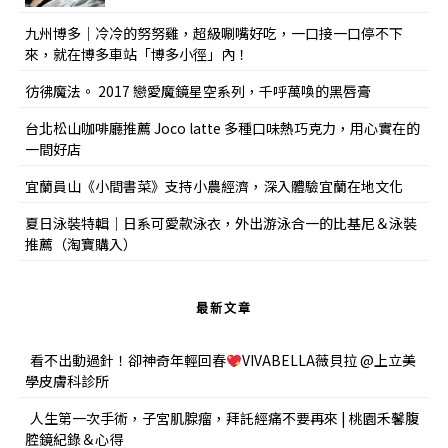
九州博多｜冷冷的努努雞，超級唰嘴好吃，一口接一口停不下
來，就在博多車站「博多小徑」內！
彷彿魔法。 2017 戀愛魔鏡星空系列，千呼萬喚的黑唇膏
台北松山咖啡廳推薦 Joco latte 多種口味熱巧克力，用心實在的
一間好店
宜蘭員山《小間書菜》支持小農經濟，深入體驗宜蘭在地文化
夏日泳裝特輯｜日系可愛款泳衣，外出游泳合一的比基尼＆泳裝
推薦（淘寶購入）
最新文章
看不出動過針！卻神奇年輕回春
VIVABELLA薇貝拉 @上立美
學皮膚科診所
人生第一次手術，子宮肌腺瘤，拜託經痛不要再來 | 桃園禾馨腹
腔鏡紀錄＆心得