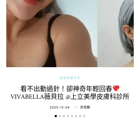
醫美經驗分享
看不出動過針！卻神奇年輕回春
VIVABELLA薇貝拉 @上立美學皮膚科診所
POSTED
2025-12-04
BY
流氓顆
ON