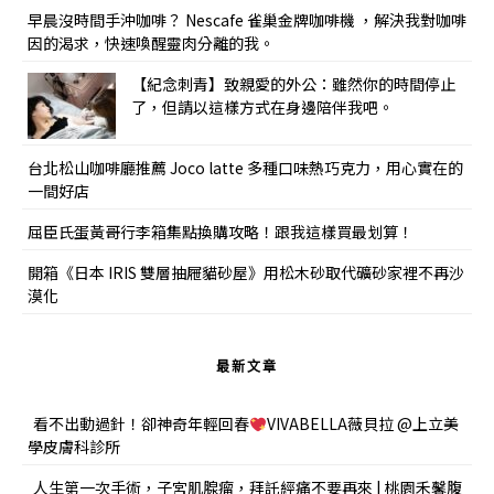
早晨沒時間手沖咖啡？ Nescafe 雀巢金牌咖啡機 ，解決我對咖啡
因的渴求，快速喚醒靈肉分離的我。
【紀念刺青】致親愛的外公：雖然你的時間停止
了，但請以這樣方式在身邊陪伴我吧。
台北松山咖啡廳推薦 Joco latte 多種口味熱巧克力，用心實在的
一間好店
屈臣氏蛋黃哥行李箱集點換購攻略！跟我這樣買最划算！
開箱《日本 IRIS 雙層抽屜貓砂屋》用松木砂取代礦砂家裡不再沙
漠化
最新文章
看不出動過針！卻神奇年輕回春
VIVABELLA薇貝拉 @上立美
學皮膚科診所
人生第一次手術，子宮肌腺瘤，拜託經痛不要再來 | 桃園禾馨腹