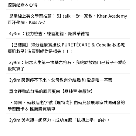
腔鏡紀錄＆心得
兒童線上英文學習推薦： 51 talk 一對一家教、Khan Academy
可汗學院、Kids A-Z
4y3m ：視力檢查、練習犯錯、認識華德福
【已結團】30分鐘緊實撫紋 PURETÉCARE ＆ Cebelia 秋冬乾
癢肌救星? 沒買到絕對是損失！！！
3y9m：紀念人生第一次攀岩抱石、我終於放過自己孩子不愛吃
飯就算了
3y8m 哭到停不下來、父母教育分歧點 和 愛是唯一答案
重度運動族群喝的膠原蛋白【品純萃 美顏飲】
•開團• 幼教屆老字號《理特尚》由幼兒發展專家共同研發的
學習圖卡＆ 推薦購買清單
3y0m 與老師一起努力，成功克服「抗拒上學」的心。