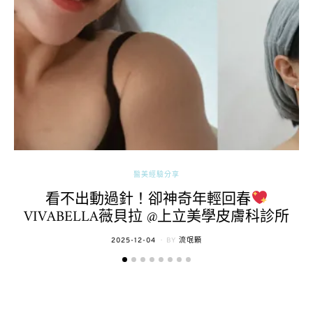
醫美經驗分享
看不出動過針！卻神奇年輕回春
VIVABELLA薇貝拉 @上立美學皮膚科診所
POSTED
2025-12-04
BY
流氓顆
ON