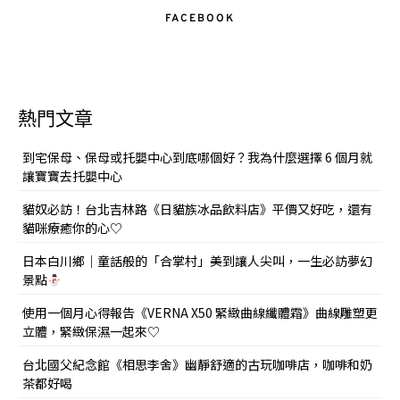
FACEBOOK
熱門文章
到宅保母、保母或托嬰中心到底哪個好？我為什麼選擇 6 個月就
讓寶寶去托嬰中心
貓奴必訪！台北吉林路《日貓族冰品飲料店》平價又好吃，還有
貓咪療癒你的心♡
日本白川鄉｜童話般的「合掌村」美到讓人尖叫，一生必訪夢幻
景點
使用一個月心得報告《VERNA X50 緊緻曲線纖體霜》曲線雕塑更
立體，緊緻保濕一起來♡
台北國父紀念館《相思李舍》幽靜舒適的古玩咖啡店，咖啡和奶
茶都好喝