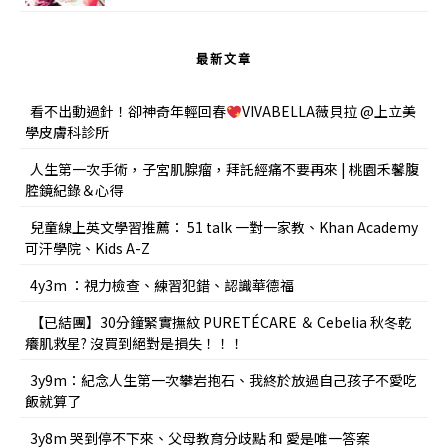
最新文章
看不出動過針！卻神奇年輕回春
VIVABELLA薇貝拉 @上立美
學皮膚科診所
人生第一次手術，子宮肌腺瘤，拜託經痛不要再來 | 桃園禾馨腹
腔鏡紀錄＆心得
兒童線上英文學習推薦： 51 talk 一對一家教、Khan Academy
可汗學院、Kids A-Z
4y3m ：視力檢查、練習犯錯、認識華德福
【已結團】30分鐘緊實撫紋 PURETÉCARE ＆ Cebelia 秋冬乾
癢肌救星? 沒買到絕對是損失！！！
3y9m：紀念人生第一次攀岩抱石、我終於放過自己孩子不愛吃
飯就算了
3y8m 哭到停不下來、父母教育分歧點 和 愛是唯一答案