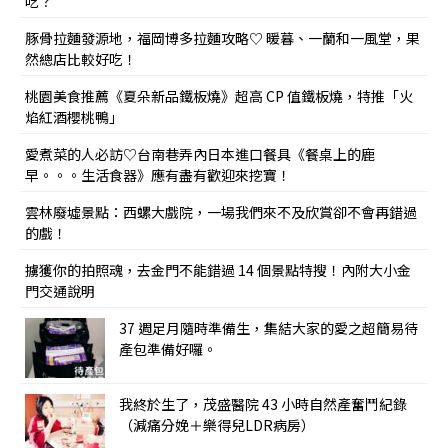
吃？
豚骨拉麵發源地，福岡博多拉麵攻略♡ 暖暮、一蘭和一風堂，果
然總店比較好吃！
桃園美食推薦《夏朵新品鐵板燒》超高 CP 值鐵板燒，特推「火
焰紅酒櫻桃鴨」
愛煮菜的人必訪♡台南巷弄內日本進口餐具《餐桌上的鹿
早。。。生活食器》應有盡有歡迎來挖寶！
雲林廢墟景點：西螺大戲院，一場我們來不及欣賞卻不會再錯過
的戲！
擄獲你的拍照魂，去金門不能錯過 14 個景點特搜！內附大小金
門交通說明
37 週足月隨時準備生，集結大家的愛之超簡易待
產包準備好囉。
我終於生了，茂盛醫院 43 小時自然產奮鬥紀錄
（減痛分娩＋樂得兒LDR病房）