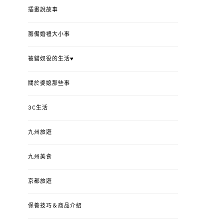
插畫說故事
籌備婚禮大小事
被貓奴役的生活♥
關於婆媳那些事
3C生活
九州旅遊
九州美食
京都旅遊
保養技巧＆商品介紹