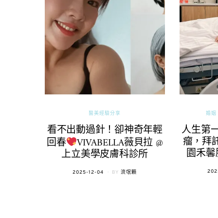
醫美經驗分享
婚姻 
看不出動過針！卻神奇年輕
人生第
瘤，拜託
回春
VIVABELLA薇貝拉 @
園禾馨
上立美學皮膚科診所
POS
202
POSTED
2025-12-04
BY
流氓顆
ON
ON