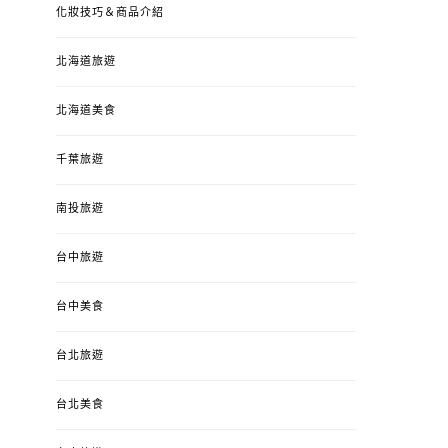
化妝技巧＆商品介紹
北海道旅遊
北海道美食
千葉旅遊
南投旅遊
婚姻 & 生活
成為媽媽之後
婚姻 & 生活
成
台中旅遊
4y3m ：視力檢查、練習犯
【已結團】30
錯、認識華德福
PURETÉCARE ＆ 
冬乾癢肌救星?
台中美食
POSTED
2023-04-12
BY
流氓顆
是損失！
ON
台北旅遊
POSTED
2022-12-05
B
ON
台北美食