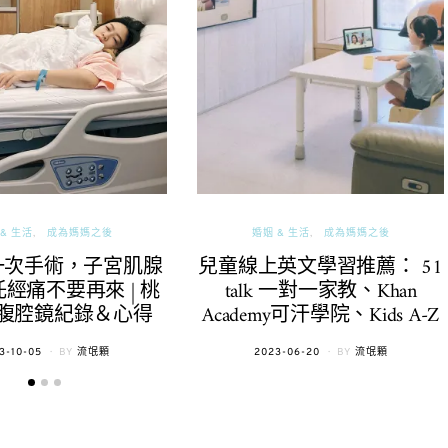
& 生活
成為媽媽之後
婚姻 & 生活
成為媽媽之後
一次手術，子宮肌腺
兒童線上英文學習推薦： 51
經痛不要再來 | 桃
talk 一對一家教、Khan
腹腔鏡紀錄＆心得
Academy可汗學院、Kids A-Z
TED
POSTED
3-10-05
BY
流氓顆
2023-06-20
BY
流氓顆
ON