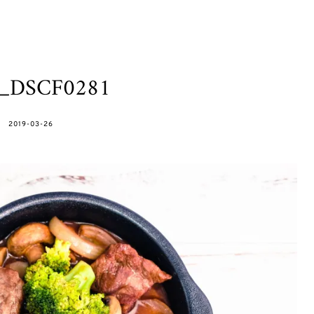
h_DSCF0281
POSTED
2019-03-26
ON