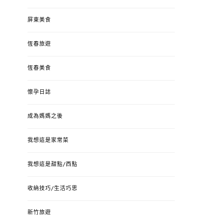
屏東美食
恆春旅遊
恆春美食
懷孕日誌
成為媽媽之後
我想這是家常菜
我想這是甜點/西點
收納技巧/生活巧思
新竹旅遊