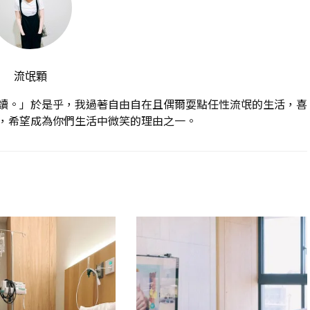
流氓顆
讀。」於是乎，我過著自由自在且偶爾耍點任性流氓的生活，喜
，希望成為你們生活中微笑的理由之一。