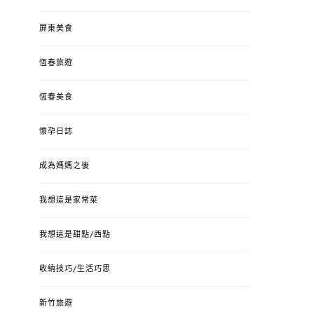
屏東美食
恆春旅遊
恆春美食
懷孕日誌
成為媽媽之後
我想這是家常菜
我想這是甜點/西點
收納技巧/生活巧思
新竹旅遊