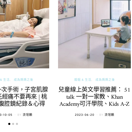
& 生活
成為媽媽之後
婚姻 & 生活
成為媽媽之後
一次手術，子宮肌腺
兒童線上英文學習推薦： 51
經痛不要再來 | 桃
talk 一對一家教、Khan
腹腔鏡紀錄＆心得
Academy可汗學院、Kids A-Z
TED
POSTED
3-10-05
BY
流氓顆
2023-06-20
BY
流氓顆
ON