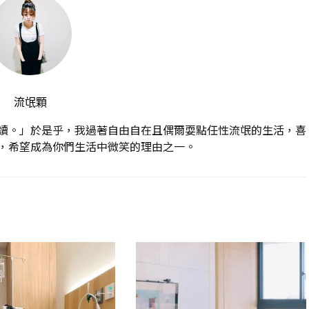
流氓顆
讀。」於是乎，我過著自由自在且偶爾耍點任性流氓的生活，喜
，希望成為你們生活中微笑的理由之一。