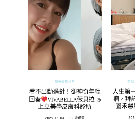
醫美經驗分享
婚姻 
看不出動過針！卻神奇年輕
人生第
瘤，拜託
回春
VIVABELLA薇貝拉 @
園禾馨
上立美學皮膚科診所
POS
202
POSTED
2025-12-04
BY
流氓顆
ON
ON