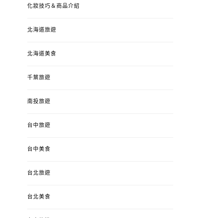
化妝技巧＆商品介紹
北海道旅遊
北海道美食
千葉旅遊
南投旅遊
台中旅遊
婚姻 & 生活
成為媽媽之後
婚姻 & 生活
成
4y3m ：視力檢查、練習犯
【已結團】30
台中美食
錯、認識華德福
PURETÉCARE ＆ 
冬乾癢肌救星?
台北旅遊
POSTED
2023-04-12
BY
流氓顆
是損失！
ON
台北美食
POSTED
2022-12-05
B
ON