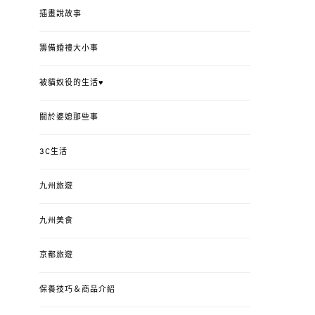
插畫說故事
籌備婚禮大小事
被貓奴役的生活♥
關於婆媳那些事
3C生活
九州旅遊
九州美食
京都旅遊
保養技巧＆商品介紹