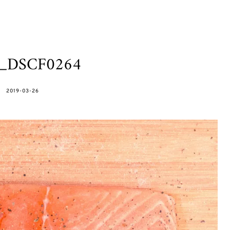
h_DSCF0264
POSTED
2019-03-26
ON