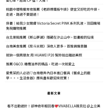
愛心傘，超高 CP 值！大推！
桃園中壢晚餐宵夜推薦《老師傅鐵板牛排》便宜又好吃的牛排，
走過、路過不要錯過！
保養｜給我少女嫩膚 Victoria Secret PINK 系列乳液，羽田機場
免稅購物推薦
台北景點推薦《新山夢湖》隱藏在汐止山中，如畫般的仙境
台南美食推薦《戽斗米糕》深夜人更多，首推鍋燒意麵
就缺一個男朋友 用 HUAWEI P20 幫妳拍出雜誌美照
推薦 O&CO. 橄欖油界的精品，吃過一次就愛上
愛煮菜的人必訪♡台南巷弄內日本進口餐具《餐桌上的鹿
早。。。生活食器》應有盡有歡迎來挖寶！
最新文章
看不出動過針！卻神奇年輕回春
VIVABELLA薇貝拉 @上立美