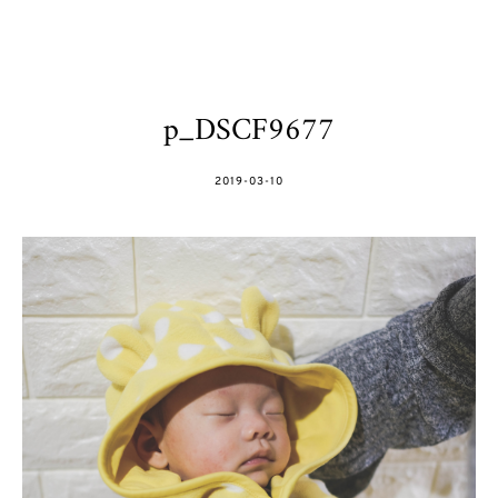
p_DSCF9677
POSTED
2019-03-10
ON