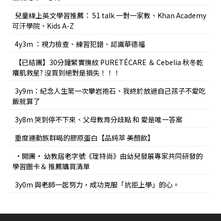
兒童線上英文學習推薦： 51 talk 一對一家教、Khan Academy
可汗學院、Kids A-Z
4y3m ：視力檢查、練習犯錯、認識華德福
【已結團】30分鐘緊實撫紋 PURETÉCARE ＆ Cebelia 秋冬乾
癢肌救星? 沒買到絕對是損失！！！
3y9m：紀念人生第一次攀岩抱石、我終於放過自己孩子不愛吃
飯就算了
3y8m 哭到停不下來、父母教育分歧點 和 愛是唯一答案
重度運動族群喝的膠原蛋白【品純萃 美顏飲】
•開團• 幼教屆老字號《理特尚》由幼兒發展專家共同研發的
學習圖卡＆ 推薦購買清單
3y0m 與老師一起努力，成功克服「抗拒上學」的心。