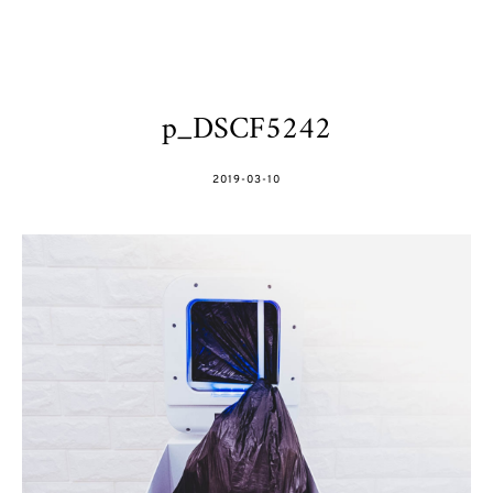
p_DSCF5242
POSTED
2019-03-10
ON