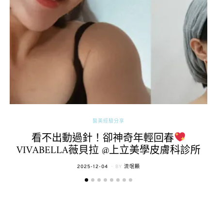
醫美經驗分享
看不出動過針！卻神奇年輕回春
VIVABELLA薇貝拉 @上立美學皮膚科診所
POSTED
2025-12-04
BY
流氓顆
ON