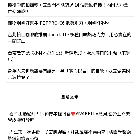
擄獲你的拍照魂，去金門不能錯過 14 個景點特搜！內附大小金
門交通說明
寵物剃毛好幫手!PETPRO-C6 電剪剃刀，剃毛咻咻咻
台北松山咖啡廳推薦 Joco latte 多種口味熱巧克力，用心實在的
一間好店
台南老字號《小林木瓜牛奶》新鮮現打，吸入滿口的果粒（東寧
店）
身為人夫也應該要有讓另一半「賞心悅目」的自覺，我去做美國
音波拉提了！
最新文章
看不出動過針！卻神奇年輕回春
VIVABELLA薇貝拉 @上立美
學皮膚科診所
人生第一次手術，子宮肌腺瘤，拜託經痛不要再來 | 桃園禾馨腹
腔鏡紀錄＆心得