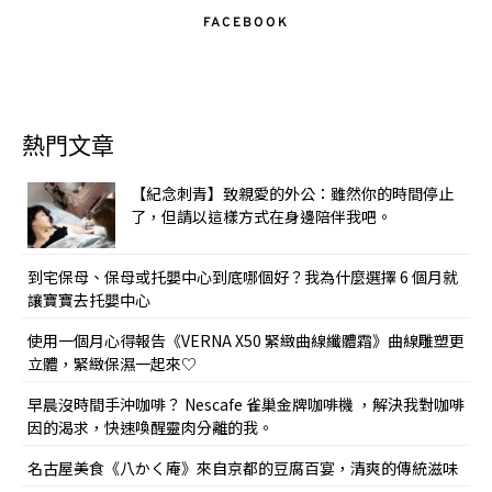
FACEBOOK
熱門文章
【紀念刺青】致親愛的外公：雖然你的時間停止
了，但請以這樣方式在身邊陪伴我吧。
到宅保母、保母或托嬰中心到底哪個好？我為什麼選擇 6 個月就
讓寶寶去托嬰中心
使用一個月心得報告《VERNA X50 緊緻曲線纖體霜》曲線雕塑更
立體，緊緻保濕一起來♡
早晨沒時間手沖咖啡？ Nescafe 雀巢金牌咖啡機 ，解決我對咖啡
因的渴求，快速喚醒靈肉分離的我。
名古屋美食《八かく庵》來自京都的豆腐百宴，清爽的傳統滋味