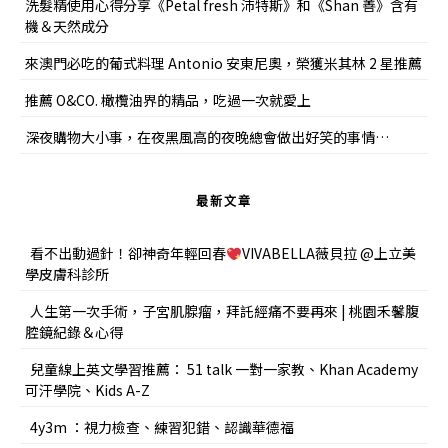
洗髮精使用心得分享《Petal fresh 沛特斯》和《Shan 善》含有
機＆天然成分
來澳門必吃的葡式料理 Antonio 安東尼奧，榮獲米其林 2 星推薦
推薦 O&CO. 橄欖油界的精品，吃過一次就愛上
深夜購物大小事，在夜黑風高的夜晚總會做出好笑的事情…
最新文章
看不出動過針！卻神奇年輕回春
VIVABELLA薇貝拉 @上立美
學皮膚科診所
人生第一次手術，子宮肌腺瘤，拜託經痛不要再來 | 桃園禾馨腹
腔鏡紀錄＆心得
兒童線上英文學習推薦： 51 talk 一對一家教、Khan Academy
可汗學院、Kids A-Z
4y3m ：視力檢查、練習犯錯、認識華德福