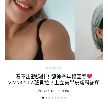
醫美經驗分享
看不出動過針！卻神奇年輕回春
VIVABELLA薇貝拉 @上立美學皮膚科診所
POSTED
2025-12-04
BY
流氓顆
ON