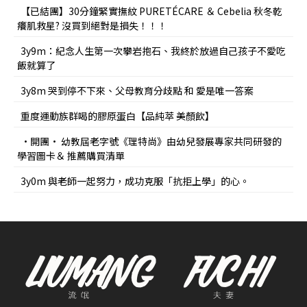
【已結團】30分鐘緊實撫紋 PURETÉCARE ＆ Cebelia 秋冬乾
癢肌救星? 沒買到絕對是損失！！！
3y9m：紀念人生第一次攀岩抱石、我終於放過自己孩子不愛吃
飯就算了
3y8m 哭到停不下來、父母教育分歧點 和 愛是唯一答案
重度運動族群喝的膠原蛋白【品純萃 美顏飲】
•開團• 幼教屆老字號《理特尚》由幼兒發展專家共同研發的
學習圖卡＆ 推薦購買清單
3y0m 與老師一起努力，成功克服「抗拒上學」的心。