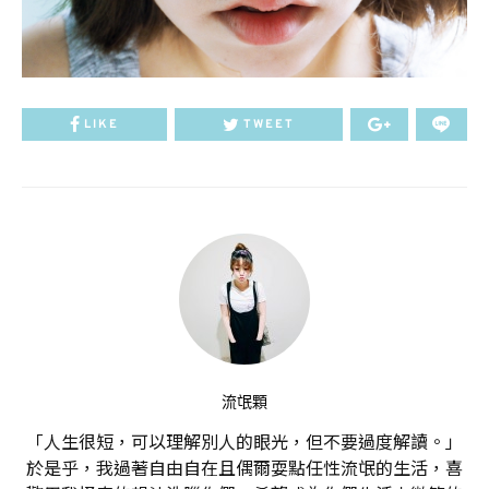
LIKE
TWEET
流氓顆
「人生很短，可以理解別人的眼光，但不要過度解讀。」
於是乎，我過著自由自在且偶爾耍點任性流氓的生活，喜