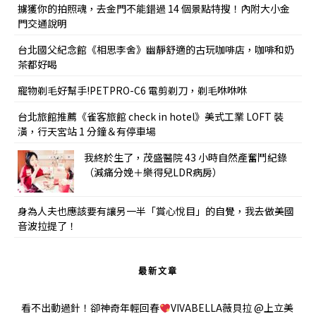
擄獲你的拍照魂，去金門不能錯過 14 個景點特搜！內附大小金
門交通說明
台北國父紀念館《相思李舍》幽靜舒適的古玩咖啡店，咖啡和奶
茶都好喝
寵物剃毛好幫手!PETPRO-C6 電剪剃刀，剃毛咻咻咻
台北旅館推薦《雀客旅館 check in hotel》美式工業 LOFT 裝
潢，行天宮站 1 分鐘＆有停車場
我終於生了，茂盛醫院 43 小時自然產奮鬥紀錄
（減痛分娩＋樂得兒LDR病房）
身為人夫也應該要有讓另一半「賞心悅目」的自覺，我去做美國
音波拉提了！
最新文章
看不出動過針！卻神奇年輕回春
VIVABELLA薇貝拉 @上立美