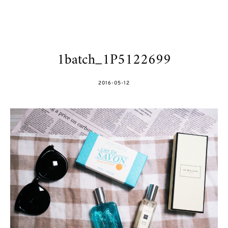
1batch_1P5122699
POSTED
2016-05-12
ON