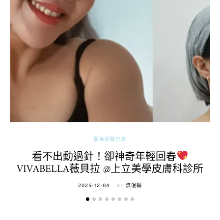
醫美經驗分享
看不出動過針！卻神奇年輕回春
VIVABELLA薇貝拉 @上立美學皮膚科診所
POSTED
2025-12-04
BY
流氓顆
ON