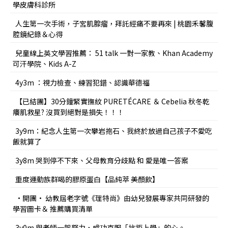
學皮膚科診所
人生第一次手術，子宮肌腺瘤，拜託經痛不要再來 | 桃園禾馨腹
腔鏡紀錄＆心得
兒童線上英文學習推薦： 51 talk 一對一家教、Khan Academy
可汗學院、Kids A-Z
4y3m ：視力檢查、練習犯錯、認識華德福
【已結團】30分鐘緊實撫紋 PURETÉCARE ＆ Cebelia 秋冬乾
癢肌救星? 沒買到絕對是損失！！！
3y9m：紀念人生第一次攀岩抱石、我終於放過自己孩子不愛吃
飯就算了
3y8m 哭到停不下來、父母教育分歧點 和 愛是唯一答案
重度運動族群喝的膠原蛋白【品純萃 美顏飲】
•開團• 幼教屆老字號《理特尚》由幼兒發展專家共同研發的
學習圖卡＆ 推薦購買清單
3y0m 與老師一起努力，成功克服「抗拒上學」的心。