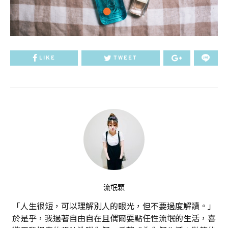
LIKE
TWEET
流氓顆
「人生很短，可以理解別人的眼光，但不要過度解讀。」
於是乎，我過著自由自在且偶爾耍點任性流氓的生活，喜