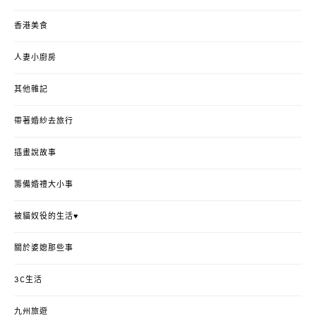
香港美食
人妻小廚房
其他雜記
帶著婚紗去旅行
插畫說故事
籌備婚禮大小事
被貓奴役的生活♥
關於婆媳那些事
3C生活
九州旅遊