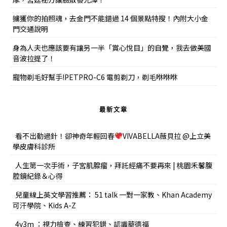
擄獲你的拍照魂，去金門不能錯過 14 個景點特搜！內附大小金
門交通說明
身為人夫也應該要有讓另一半「賞心悅目」的自覺，我去做美國
音波拉提了！
寵物剃毛好幫手!PETPRO-C6 電剪剃刀，剃毛咻咻咻
最新文章
看不出動過針！卻神奇年輕回春
VIVABELLA薇貝拉 @上立美
學皮膚科診所
人生第一次手術，子宮肌腺瘤，拜託經痛不要再來 | 桃園禾馨腹
腔鏡紀錄＆心得
兒童線上英文學習推薦： 51 talk 一對一家教、Khan Academy
可汗學院、Kids A-Z
4y3m ：視力檢查、練習犯錯、認識華德福