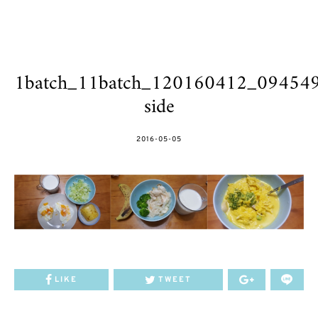
1batch_11batch_120160412_09454
side
POSTED
2016-05-05
ON
LIKE
TWEET