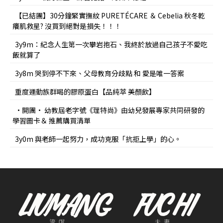
【已結團】30分鐘緊實撫紋 PURETÉCARE ＆ Cebelia 秋冬乾
癢肌救星? 沒買到絕對是損失！！！
3y9m：紀念人生第一次攀岩抱石、我終於放過自己孩子不愛吃
飯就算了
3y8m 哭到停不下來、父母教育分歧點 和 愛是唯一答案
重度運動族群喝的膠原蛋白【品純萃 美顏飲】
•開團• 幼教屆老字號《理特尚》由幼兒發展專家共同研發的
學習圖卡＆ 推薦購買清單
3y0m 與老師一起努力，成功克服「抗拒上學」的心。