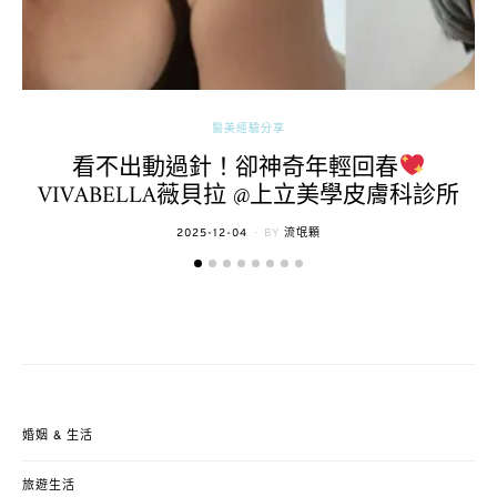
醫美經驗分享
看不出動過針！卻神奇年輕回春
VIVABELLA薇貝拉 @上立美學皮膚科診所
POSTED
2025-12-04
BY
流氓顆
ON
婚姻 & 生活
旅遊生活