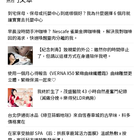
熱門文章
到宅保母、保母或托嬰中心到底哪個好？我為什麼選擇 6 個月就
讓寶寶去托嬰中心
早晨沒時間手沖咖啡？ Nescafe 雀巢金牌咖啡機 ，解決我對咖啡
因的渴求，快速喚醒靈肉分離的我。
【紀念刺青】致親愛的外公：雖然你的時間停止
了，但請以這樣方式在身邊陪伴我吧。
使用一個月心得報告《VERNA X50 緊緻曲線纖體霜》曲線雕塑更
立體，緊緻保濕一起來♡
我終於生了，茂盛醫院 43 小時自然產奮鬥紀錄
（減痛分娩＋樂得兒LDR病房）
台北伊通街冰品《綠豆蒜蝦啥咪》來自恆春車城的古早味，料多
價格實在
在家享受臉部 SPA 《后：拱辰享鹿茸活力面膜》溫感熱敷 x 按
摩，宮廷秘方讓臉散發光澤！