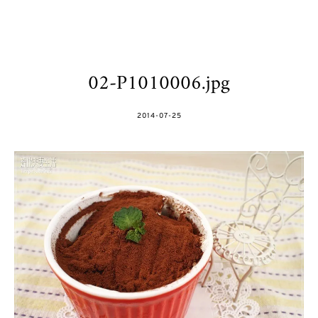
02-P1010006.jpg
POSTED
2014-07-25
ON