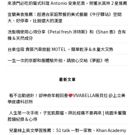
來澳門必吃的葡式料理 Antonio 安東尼奧，榮獲米其林 2 星推薦
宜蘭美食推薦：超適合家庭聚餐的美式餐廳《牛仔驛站》空間
大、好停車，比臉還大的漢堡
洗髮精使用心得分享《Petal fresh 沛特斯》和《Shan 善》含有
機＆天然成分
台東住宿 貴築汽車旅館 MOTEL ，簡單乾淨＆水量大又熱
一生一次的京都和服體驗外拍，請放心交給《夢館》吧
最新文章
看不出動過針！卻神奇年輕回春
VIVABELLA薇貝拉 @上立美
學皮膚科診所
人生第一次手術，子宮肌腺瘤，拜託經痛不要再來 | 桃園禾馨腹
腔鏡紀錄＆心得
兒童線上英文學習推薦： 51 talk 一對一家教、Khan Academy