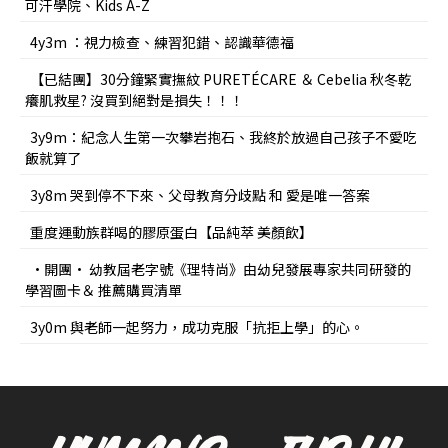
可汗學院、Kids A-Z
4y3m ：視力檢查、練習犯錯、認識華德福
【已結團】30分鐘緊實撫紋 PURETÉCARE ＆ Cebelia 秋冬乾
癢肌救星? 沒買到絕對是損失！！！
3y9m：紀念人生第一次攀岩抱石、我終於放過自己孩子不愛吃
飯就算了
3y8m 哭到停不下來、父母教育分歧點 和 愛是唯一答案
重度運動族群喝的膠原蛋白【品純萃 美顏飲】
•開團• 幼教屆老字號《理特尚》由幼兒發展專家共同研發的
學習圖卡＆ 推薦購買清單
3y0m 與老師一起努力，成功克服「抗拒上學」的心。