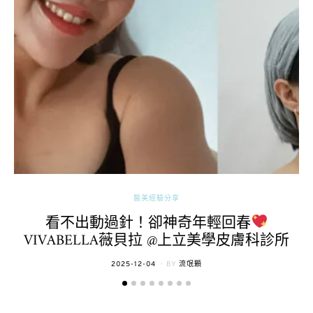
醫美經驗分享
看不出動過針！卻神奇年輕回春
VIVABELLA薇貝拉 @上立美學皮膚科診所
POSTED
2025-12-04
BY
流氓顆
ON