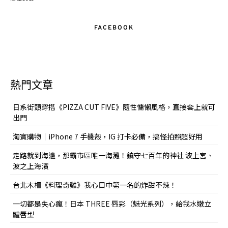
FACEBOOK
熱門文章
日系街頭穿搭《PIZZA CUT FIVE》隨性慵懶風格，直接套上就可
出門
淘寶購物｜iPhone 7 手機殼，IG 打卡必備，搞怪拍照超好用
走路就到海邊，那霸市區唯一海灘！鎮守七百年的神社 波上宮、
波之上海濱
台北木柵《料理奇雞》我心目中第一名的炸甜不辣！
一切都是失心瘋！日本 THREE 唇彩（魅光系列），給我水嫩立
體唇型