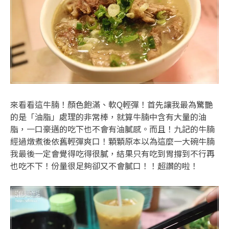
來看看這牛腩！顏色飽滿、軟Q輕彈！首先讓我最為驚艷
的是「油脂」處理的非常棒，就算牛腩中含有大量的油
脂，一口豪邁的吃下也不會有油膩感。而且！九記的牛腩
經過燉煮後依舊輕彈爽口！顆顆原本以為這麼一大碗牛腩
我最後一定會覺得吃得很膩，結果只有吃到胃撐到不行再
也吃不下！份量很足夠卻又不會膩口！！超讚的啦！