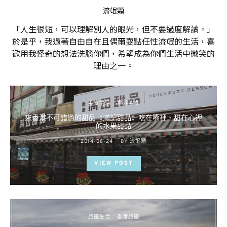
流氓顆
「人生很短，可以理解別人的眼光，但不要過度解讀。」
於是乎，我過著自由自在且偶爾耍點任性流氓的生活，喜
歡用我怪奇的想法洗腦你們，希望成為你們生活中微笑的
理由之一。
美食生活
香港美食
來香港不可錯過的甜品《滿記甜品》吃在嘴裡、甜在心裡
的水果甜品
POSTED
2014-06-24
BY
流氓顆
ON
VIEW POST
旅遊生活
香港旅遊