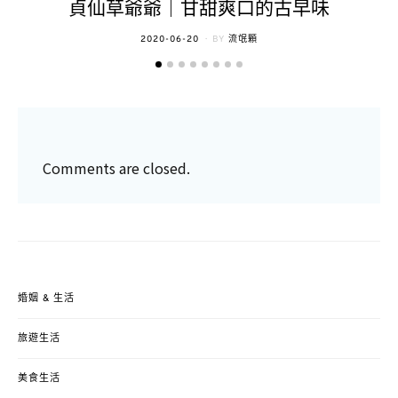
貞仙草爺爺｜甘甜爽口的古早味
POSTED
2020-06-20
BY
流氓顆
ON
Comments are closed.
婚姻 & 生活
旅遊生活
美食生活