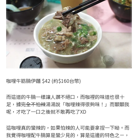
咖哩牛筋腩伊麵 $42 (約$160台幣)
而這道的牛腩一樣讓人讚不絕口，而咖裡的味道也很十
足，據
完全不怕辣
湯湯說「咖哩辣得很夠味！」而顆顆我
呢，才吃了一口之後就不敢再吃了XD
這咖哩真的蠻辣的，如果怕辣的人可能要拿捏一下呦。而
我覺得咖哩配牛腩算是蠻少見的，算是這邊的特色之ㄧ，