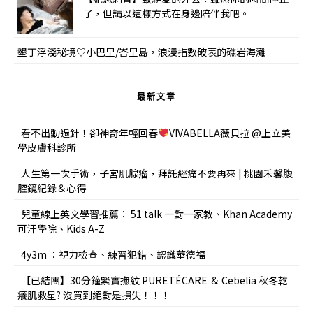
了，但請以這樣方式在身邊陪伴我吧。
墾丁浮淺秘境♡小巴里/峇里島，浪漫指數破表的礁岩海灘
最新文章
看不出動過針！卻神奇年輕回春
VIVABELLA薇貝拉 @上立美
學皮膚科診所
人生第一次手術，子宮肌腺瘤，拜託經痛不要再來 | 桃園禾馨腹
腔鏡紀錄＆心得
兒童線上英文學習推薦： 51 talk 一對一家教、Khan Academy
可汗學院、Kids A-Z
4y3m ：視力檢查、練習犯錯、認識華德福
【已結團】30分鐘緊實撫紋 PURETÉCARE ＆ Cebelia 秋冬乾
癢肌救星? 沒買到絕對是損失！！！