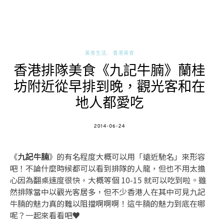
美食生活
香港美食
香港排隊美食《九記牛腩》蘭桂
坊附近從早排到晚，觀光客和在
地人都愛吃
POSTED
2014-06-24
ON
《
九記牛腩
》的有名程度大概可以用「遠近馳名」來形容
吧！不論什麼時候都可以看到排隊的人龍，但也不用太擔
心因為翻桌速度很快，大概等個 10-15 就可以吃到啦。雖
然排隊當中以觀光客居多，但不少香港人在其中可見九記
牛腩的魅力真的難以阻擋啊啊啊！這牛腩的魅力到底在哪
呢？一起來看看吧♥