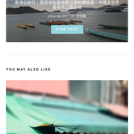
香港自助行：西貢坐船逛地質公園和橋咀島、中環全世界
最長半山電扶梯
POSTED
2014-06-27
BY
流氓顆
ON
VIEW POST
YOU MAY ALSO LIKE