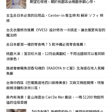
期望在哪裡 – 關於桃園區幼稚園參觀心得。
女生去日本必買的日用品，Center-in 衛生棉 和 蘇菲 ソフィ 棉
條
台北衣服修改推薦《YVES》設計修改一次搞定，讓衣服更有型的
魔法師
去日本都買一樣的零食嗎？ 5 款沖繩必買零食推薦！
桃園大溪｜落羽松大道，12月由黃翻紅，不用出國就可以看到歐
洲景色！
路過會被鰻魚炭香勾魂的《KADOYA かど屋》北海道在地人氣鰻
魚飯
台南中西區《巴蜀風道地四川麻辣美食》又麻又辣超開胃，特推
麻辣涼麵和涼拌川耳！
房內有海景！釜山海雲台 Ciel De Mer 飯店，一晚 $1200 物超所
值的住宿首選
【紀念刺青】致親愛的外公：雖然你的時間停止