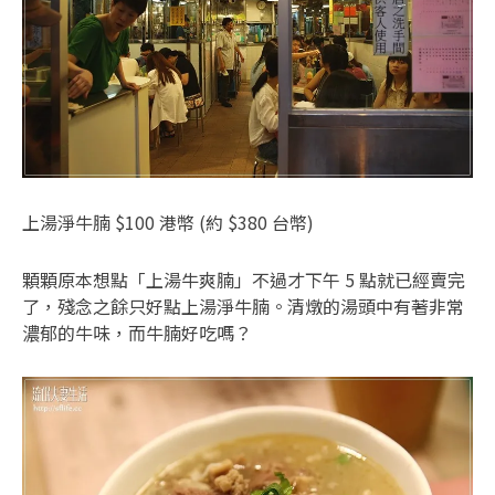
上湯淨牛腩 $100 港幣 (約 $380 台幣)
顆顆原本想點「上湯牛爽腩」不過才下午 5 點就已經賣完
了，殘念之餘只好點上湯淨牛腩。清燉的湯頭中有著非常
濃郁的牛味，而牛腩好吃嗎？