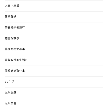
人妻小廚房
其他雜記
帶著婚紗去旅行
插畫說故事
籌備婚禮大小事
被貓奴役的生活♥
關於婆媳那些事
3C生活
九州旅遊
九州美食