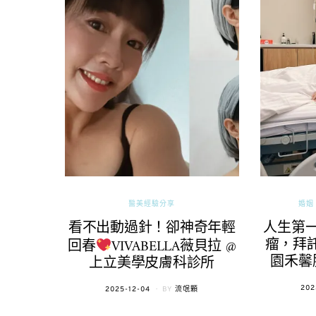
醫美經驗分享
婚姻 
看不出動過針！卻神奇年輕
人生第
瘤，拜託
回春
VIVABELLA薇貝拉 @
園禾馨
上立美學皮膚科診所
POS
202
POSTED
2025-12-04
BY
流氓顆
ON
ON