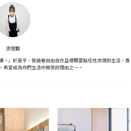
流氓顆
讀。」於是乎，我過著自由自在且偶爾耍點任性流氓的生活，喜
，希望成為你們生活中微笑的理由之一。