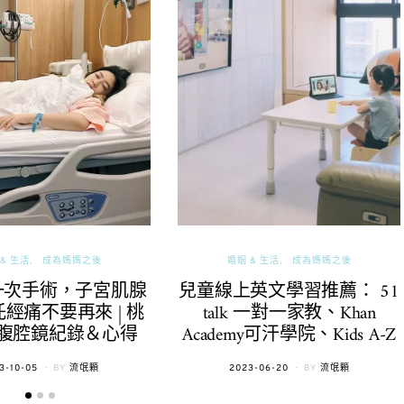
& 生活
成為媽媽之後
婚姻 & 生活
成為媽媽之後
一次手術，子宮肌腺
兒童線上英文學習推薦： 51
經痛不要再來 | 桃
talk 一對一家教、Khan
腹腔鏡紀錄＆心得
Academy可汗學院、Kids A-Z
TED
POSTED
3-10-05
BY
流氓顆
2023-06-20
BY
流氓顆
ON