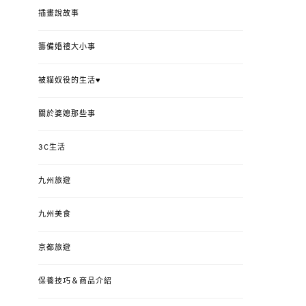
插畫說故事
籌備婚禮大小事
被貓奴役的生活♥
關於婆媳那些事
3C生活
九州旅遊
九州美食
京都旅遊
保養技巧＆商品介紹