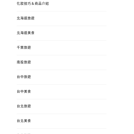
化妝技巧＆商品介紹
北海道旅遊
北海道美食
千葉旅遊
南投旅遊
台中旅遊
婚姻 & 生活
成為媽媽之後
婚姻 & 生活
成
台中美食
4y3m ：視力檢查、練習犯
【已結團】30
錯、認識華德福
PURETÉCARE ＆ 
台北旅遊
冬乾癢肌救星?
POSTED
2023-04-12
BY
流氓顆
是損失！
ON
台北美食
POSTED
2022-12-05
B
ON