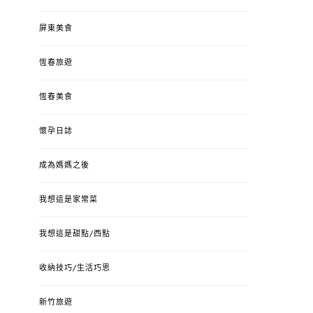
屏東美食
恆春旅遊
恆春美食
懷孕日誌
成為媽媽之後
我想這是家常菜
我想這是甜點/西點
收納技巧/生活巧思
新竹旅遊